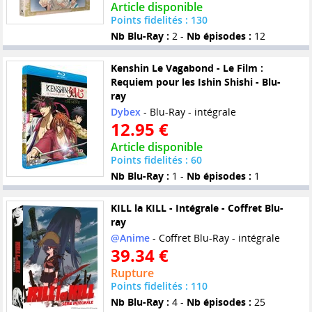
Article disponible
Points fidelités : 130
Nb Blu-Ray :
2 -
Nb épisodes :
12
Kenshin Le Vagabond - Le Film :
Requiem pour les Ishin Shishi - Blu-
ray
Dybex
- Blu-Ray - intégrale
12.95 €
Article disponible
Points fidelités : 60
Nb Blu-Ray :
1 -
Nb épisodes :
1
KILL la KILL - Intégrale - Coffret Blu-
ray
@Anime
- Coffret Blu-Ray - intégrale
39.34 €
Rupture
Points fidelités : 110
Nb Blu-Ray :
4 -
Nb épisodes :
25