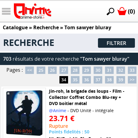
(0)
Catalogue
» Recherche »
Tom sawyer bluray
RECHERCHE
FILTRER
703
résultats de votre recherche
"Tom sawyer bluray"
Pages :
<<
25
26
27
28
29
30
31
32
33
34
35
36
37
38
39
>>
Jin-roh, la brigade des loups - Film -
Collector Coffret Combo Blu-ray +
DVD boitier métal
@Anime
- DVD Unité - intégrale
23.71 €
Rupture
Points fidelités : 50