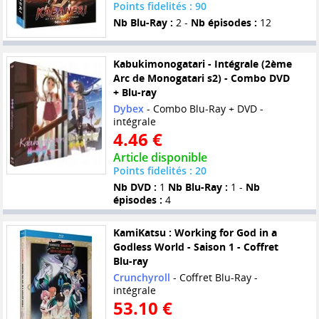
Points fidelités : 90
Nb Blu-Ray :
2 -
Nb épisodes :
12
Kabukimonogatari - Intégrale (2ème
Arc de Monogatari s2) - Combo DVD
+ Blu-ray
Dybex
- Combo Blu-Ray + DVD -
intégrale
4.46 €
Article disponible
Points fidelités : 20
Nb DVD :
1
Nb Blu-Ray :
1 -
Nb
épisodes :
4
KamiKatsu : Working for God in a
Godless World - Saison 1 - Coffret
Blu-ray
Crunchyroll
- Coffret Blu-Ray -
intégrale
53.10 €