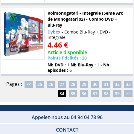
Koimonogatari - Intégrale (5ème Arc
de Monogatari s2) - Combo DVD +
Blu-ray
Dybex
- Combo Blu-Ray + DVD -
intégrale
4.46 €
Article disponible
Points fidelités : 20
Nb DVD :
1
Nb Blu-Ray :
1 -
Nb
épisodes :
6
Pages :
<<
25
26
27
28
29
30
31
32
33
34
35
36
37
38
39
>>
Appelez-nous au 04 94 04 78 96
CONTACT