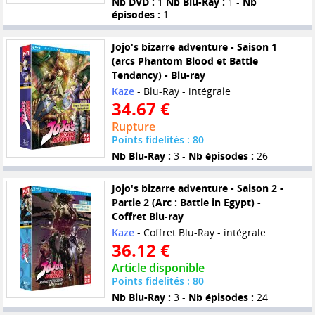
Nb DVD :
1
Nb Blu-Ray :
1 -
Nb
épisodes :
1
Jojo's bizarre adventure - Saison 1
(arcs Phantom Blood et Battle
Tendancy) - Blu-ray
Kaze
- Blu-Ray - intégrale
34.67 €
Rupture
Points fidelités : 80
Nb Blu-Ray :
3 -
Nb épisodes :
26
Jojo's bizarre adventure - Saison 2 -
Partie 2 (Arc : Battle in Egypt) -
Coffret Blu-ray
Kaze
- Coffret Blu-Ray - intégrale
36.12 €
Article disponible
Points fidelités : 80
Nb Blu-Ray :
3 -
Nb épisodes :
24