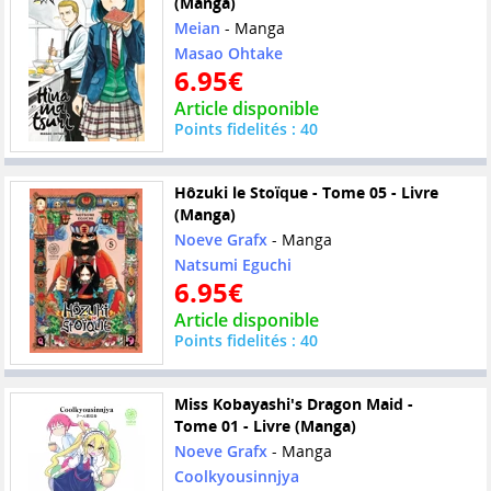
(Manga)
Meian
- Manga
Masao Ohtake
6.95€
Article disponible
Points fidelités : 40
Hôzuki le Stoïque - Tome 05 - Livre
(Manga)
Noeve Grafx
- Manga
Natsumi Eguchi
6.95€
Article disponible
Points fidelités : 40
Miss Kobayashi's Dragon Maid -
Tome 01 - Livre (Manga)
Noeve Grafx
- Manga
Coolkyousinnjya