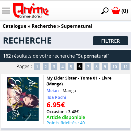
(0)
Catalogue
» Recherche »
Supernatural
RECHERCHE
FILTRER
162
résultats de votre recherche
"Supernatural"
Pages :
1
2
3
4
5
6
7
8
9
10
11
My Elder Sister - Tome 01 - Livre
(Manga)
Meian
- Manga
IIda Pochi
6.95€
Occasion : 3.48€
Article disponible
Points fidelités : 40