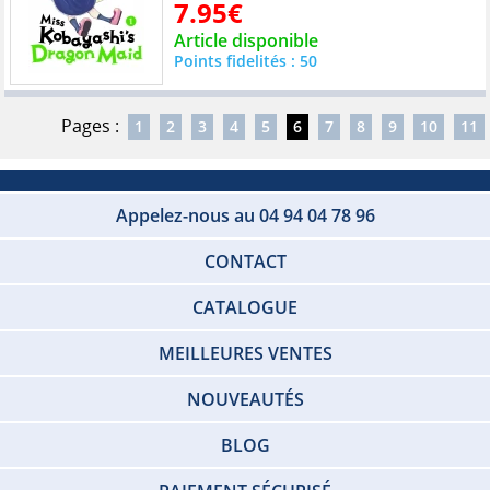
7.95€
Article disponible
Points fidelités : 50
Pages :
1
2
3
4
5
6
7
8
9
10
11
Appelez-nous au 04 94 04 78 96
CONTACT
CATALOGUE
MEILLEURES VENTES
NOUVEAUTÉS
BLOG