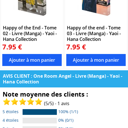
Happy of the End - Tome
Happy of the end - Tome
02 - Livre (Manga) - Yaoi -
03 - Livre (Manga) - Yaoi -
Hana Collection
Hana Collection
7.95 €
7.95 €
AVIS CLIENT : One Room Angel - Livre (Manga) - Yaoi -
Hana Collection
Note moyenne des clients :
(
5
/
5
) -
1
avis
5 étoiles
100% (1/1)
4 étoiles
0% (0/1)