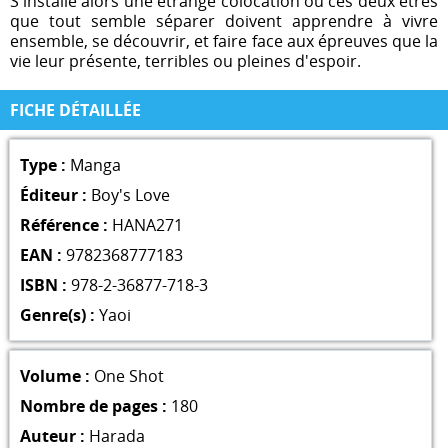
S'installe alors une étrange colocation où ces deux êtres
que tout semble séparer doivent apprendre à vivre
ensemble, se découvrir, et faire face aux épreuves que la
vie leur présente, terribles ou pleines d'espoir.
FICHE DÉTAILLÉE
Type :
Manga
Éditeur :
Boy's Love
Référence :
HANA271
EAN :
9782368777183
ISBN :
978-2-36877-718-3
Genre(s) :
Yaoi
Volume :
One Shot
Nombre de pages :
180
Auteur :
Harada