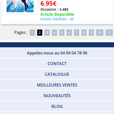
6.95€
Occasion : 3.48€
Article disponible
Points fidelités : 40
Pages :
1
2
3
4
5
6
7
8
9
10
11
Appelez-nous au 04 94 04 78 96
CONTACT
CATALOGUE
MEILLEURES VENTES
NOUVEAUTÉS
BLOG