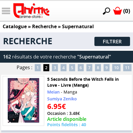
(0)
Catalogue
» Recherche »
Supernatural
RECHERCHE
FILTRER
162
résultats de votre recherche
"Supernatural"
Pages :
1
2
3
4
5
6
7
8
9
10
11
5 Seconds Before the Witch Falls in
Love - Livre (Manga)
Meian
- Manga
Sumiya Zeniko
6.95€
Occasion : 3.48€
Article disponible
Points fidelités : 40