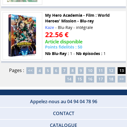
My Hero Academia - Film : World
Heroes' Mission - Blu-ray
Kaze
- Blu-Ray - intégrale
22.56 €
Article disponible
Points fidelités : 50
Nb Blu-Ray :
1 -
Nb épisodes :
1
Pages :
<<
4
5
6
7
8
9
10
11
12
13
14
15
16
17
18
>>
Appelez-nous au 04 94 04 78 96
CONTACT
CATALOGUE