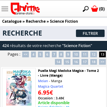
(0)
Catalogue
» Recherche »
Science Fiction
RECHERCHE
FILTRER
424
résultats de votre recherche
"Science Fiction"
Pages :
<<
4
5
6
7
8
9
10
11
12
13
14
15
16
17
18
>>
Puella Magi Madoka Magica - Tome 2
- Livre (Manga)
Meian
- Manga
Magica Quartet
6.95€
Occasion : 3.48€
Article disponible