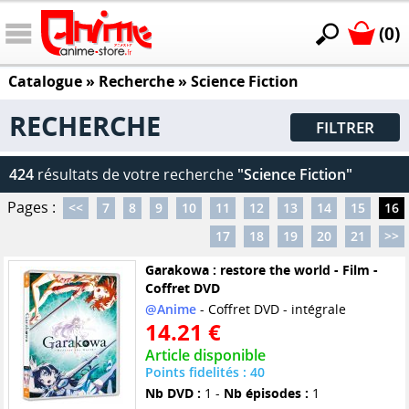
(0)
Catalogue
» Recherche »
Science Fiction
RECHERCHE
FILTRER
424
résultats de votre recherche
"Science Fiction"
Pages :
<<
7
8
9
10
11
12
13
14
15
16
17
18
19
20
21
>>
Garakowa : restore the world - Film -
Coffret DVD
@Anime
- Coffret DVD - intégrale
14.21 €
Article disponible
Points fidelités : 40
Nb DVD :
1 -
Nb épisodes :
1