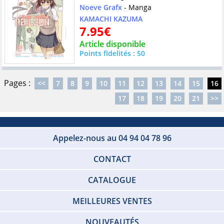
Noeve Grafx
- Manga
KAMACHI KAZUMA
7.95€
Article disponible
Points fidelités : 50
Pages :
<<
7
8
9
10
11
12
13
14
15
16
17
18
19
20
21
>>
Appelez-nous au 04 94 04 78 96
CONTACT
CATALOGUE
MEILLEURES VENTES
NOUVEAUTÉS