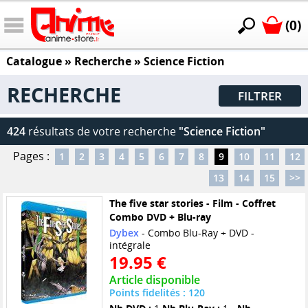
(0)
Catalogue
» Recherche »
Science Fiction
RECHERCHE
FILTRER
424
résultats de votre recherche
"Science Fiction"
Pages :
1
2
3
4
5
6
7
8
9
10
11
12
13
14
15
>>
The five star stories - Film - Coffret
Combo DVD + Blu-ray
Dybex
- Combo Blu-Ray + DVD -
intégrale
19.95 €
Article disponible
Points fidelités : 120