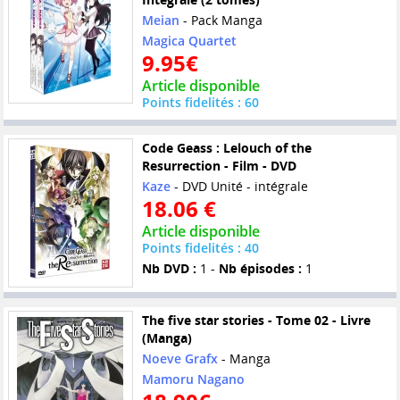
Meian
- Pack Manga
Magica Quartet
9.95€
Article disponible
Points fidelités : 60
Code Geass : Lelouch of the
Resurrection - Film - DVD
Kaze
- DVD Unité - intégrale
18.06 €
Article disponible
Points fidelités : 40
Nb DVD :
1 -
Nb épisodes :
1
The five star stories - Tome 02 - Livre
(Manga)
Noeve Grafx
- Manga
Mamoru Nagano