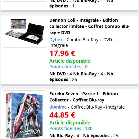
Nb DVD :
1
Nb Blu-Ray :
1 -
Nb
épisodes :
1
Dennoh Coil - Intégrale - Edition
collector limitée - Coffret Combo Blu-
ray + DVD
Dybex
- Combo Blu-Ray + DVD -
intégrale
17.96 €
Article disponible
Points fidelités : 0
Nb DVD :
4
Nb Blu-Ray :
4 -
Nb
épisodes :
26
Eureka Seven - Partie 1 - Edition
Collector - Coffret Blu-ray
@Anime
- Coffret Blu-Ray - intégrale
44.85 €
Article disponible
Points fidelités : 130
Nb Blu-Ray :
4 -
Nb épisodes :
25