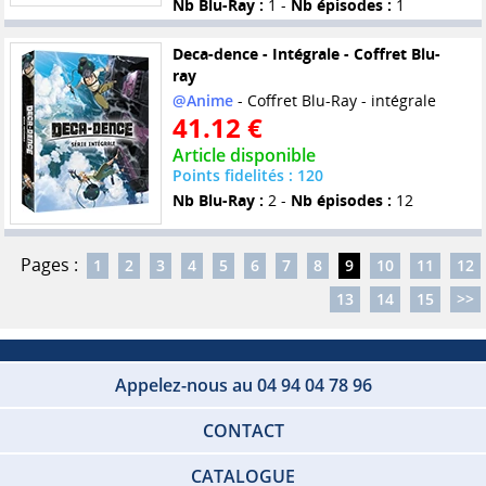
Nb Blu-Ray :
1 -
Nb épisodes :
1
Deca-dence - Intégrale - Coffret Blu-
ray
@Anime
- Coffret Blu-Ray - intégrale
41.12 €
Article disponible
Points fidelités : 120
Nb Blu-Ray :
2 -
Nb épisodes :
12
Pages :
1
2
3
4
5
6
7
8
9
10
11
12
13
14
15
>>
Appelez-nous au 04 94 04 78 96
CONTACT
CATALOGUE