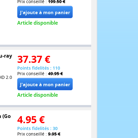
Prix conseillé :
199.50 €
Article disponible
lu-ray
37.37
€
Points fidelités : 110
Prix conseillé :
49.95 €
HD 2.0
Article disponible
m (Go
4.95
€
Points fidelités : 30
Prix conseillé :
9.95 €