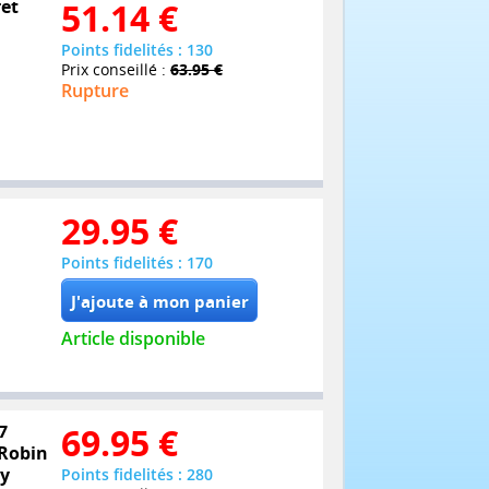
ret
51.14
€
Points fidelités : 130
Prix conseillé :
63.95 €
Rupture
29.95
€
Points fidelités : 170
Article disponible
7
69.95
€
 Robin
ny
Points fidelités : 280