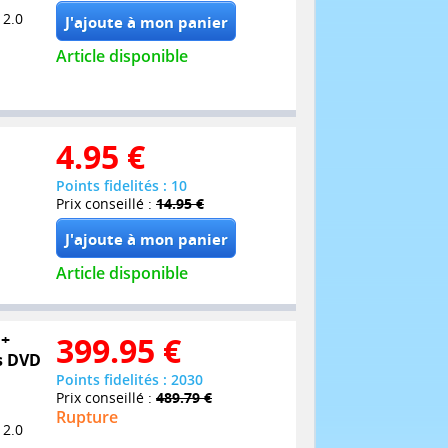
 2.0
Article disponible
4.95
€
Points fidelités : 10
Prix conseillé :
14.95 €
Article disponible
 +
399.95
€
ts DVD
Points fidelités : 2030
Prix conseillé :
489.79 €
Rupture
 2.0