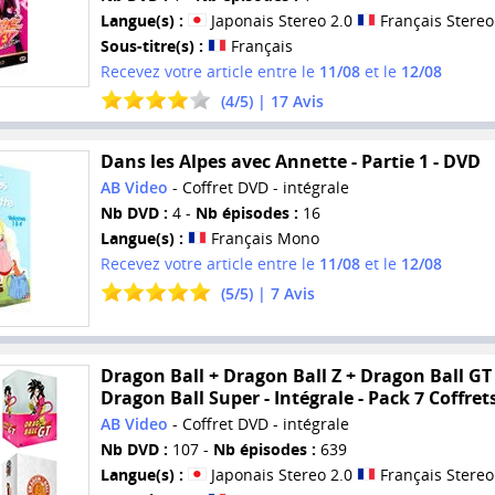
Langue(s) :
Japonais Stereo 2.0
Français Stereo
Sous-titre(s) :
Français
Recevez votre article entre le
11/08
et le
12/08
(
4
/
5
) |
17
Avis
Dans les Alpes avec Annette - Partie 1 - DVD
AB Video
- Coffret DVD - intégrale
Nb DVD :
4 -
Nb épisodes :
16
Langue(s) :
Français Mono
Recevez votre article entre le
11/08
et le
12/08
(
5
/
5
) |
7
Avis
Dragon Ball + Dragon Ball Z + Dragon Ball GT
Dragon Ball Super - Intégrale - Pack 7 Coffre
AB Video
- Coffret DVD - intégrale
Nb DVD :
107 -
Nb épisodes :
639
Langue(s) :
Japonais Stereo 2.0
Français Stereo