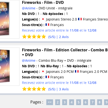
Fireworks - Film - DVD
@Anime
- DVD Unité - intégrale
Nb DVD :
1 -
Nb épisodes :
1
Langue(s) :
Japonais Stereo 2.0
Français Stereo
Sous-titre(s) :
Français
Recevez votre article entre le
11/08
et le
12/08
(
5
/
5
) |
2
Avis
Fireworks - Film - Edition Collector - Combo B
+ DVD
@Anime
- Combo Blu-Ray + DVD - intégrale
Nb DVD :
1
Nb Blu-Ray :
1 -
Nb épisodes :
1
Langue(s) :
Japonais 2.0 PCM
Français 2.0 PCM
Sous-titre(s) :
Français
Recevez votre article entre le
11/08
et le
12/08
(
5
/
5
) |
3
Avis
Pages :
<<
2
3
4
5
6
7
8
9