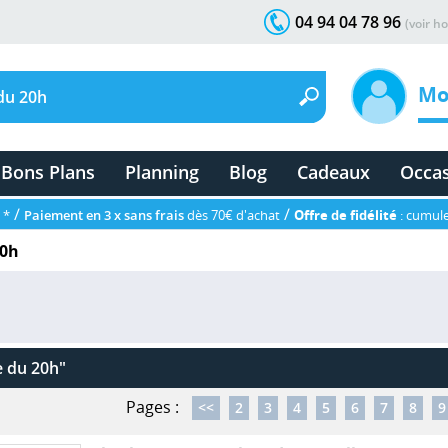
04 94 04 78 96
(voir ho
Mo
Bons Plans
Planning
Blog
Cadeaux
Occa
/
/
 *
Paiement en 3 x sans frais
dès 70€ d'achat
Offre de fidélité
: cumule
20h
le du 20h"
Pages :
<<
2
3
4
5
6
7
8
9