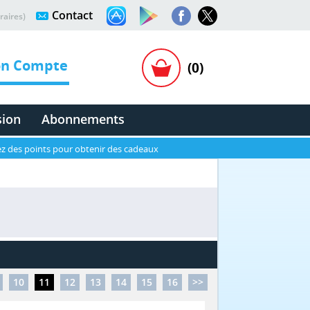
Contact
raires)
n Compte
(0)
sion
Abonnements
z des points pour obtenir des cadeaux
10
11
12
13
14
15
16
>>