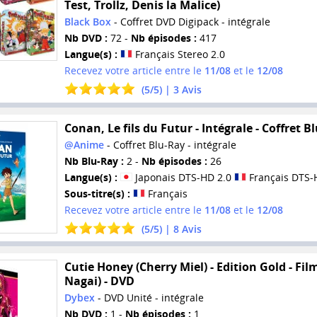
Test, Trollz, Denis la Malice)
Black Box
- Coffret DVD Digipack - intégrale
Nb DVD :
72 -
Nb épisodes :
417
Langue(s) :
Français Stereo 2.0
Recevez votre article entre le
11/08
et le
12/08
(
5
/
5
) |
3
Avis
Conan, Le fils du Futur - Intégrale - Coffret B
@Anime
- Coffret Blu-Ray - intégrale
Nb Blu-Ray :
2 -
Nb épisodes :
26
Langue(s) :
Japonais DTS-HD 2.0
Français DTS-
Sous-titre(s) :
Français
Recevez votre article entre le
11/08
et le
12/08
(
5
/
5
) |
8
Avis
Cutie Honey (Cherry Miel) - Edition Gold - Fil
Nagai) - DVD
Dybex
- DVD Unité - intégrale
Nb DVD :
1 -
Nb épisodes :
1