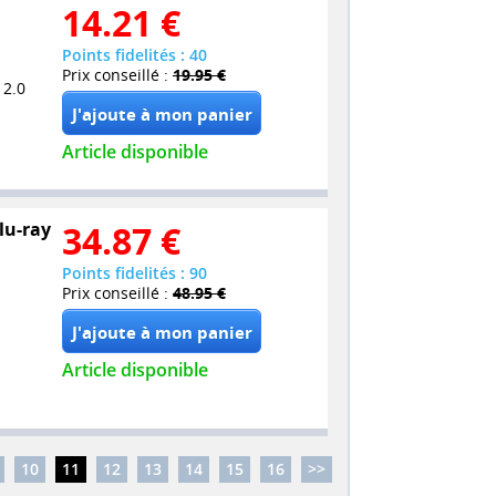
14.21
€
Points fidelités : 40
Prix conseillé :
19.95 €
 2.0
Article disponible
lu-ray
34.87
€
Points fidelités : 90
Prix conseillé :
48.95 €
Article disponible
10
11
12
13
14
15
16
>>