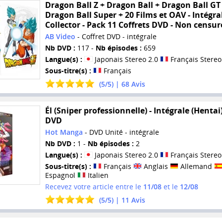
Dragon Ball Z + Dragon Ball + Dragon Ball GT
Dragon Ball Super + 20 Films et OAV - Intégra
Collector - Pack 11 Coffrets DVD - Non censur
AB Video
- Coffret DVD - intégrale
Nb DVD :
117 -
Nb épisodes :
659
Langue(s) :
Japonais Stereo 2.0
Français Stereo
Sous-titre(s) :
Français
(
5
/
5
) |
68
Avis
Él (Sniper professionnelle) - Intégrale (Hentai)
DVD
Hot Manga
- DVD Unité - intégrale
Nb DVD :
1 -
Nb épisodes :
2
Langue(s) :
Japonais Stereo 2.0
Français Stereo
Sous-titre(s) :
Français
Anglais
Allemand
Espagnol
Italien
Recevez votre article entre le
11/08
et le
12/08
(
5
/
5
) |
11
Avis