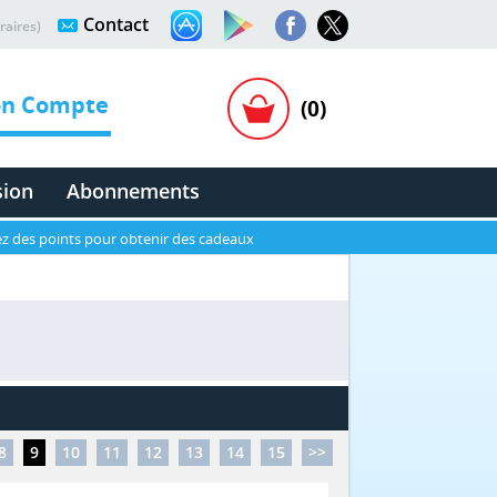
Contact
raires)
n Compte
(0)
sion
Abonnements
z des points pour obtenir des cadeaux
8
9
10
11
12
13
14
15
>>