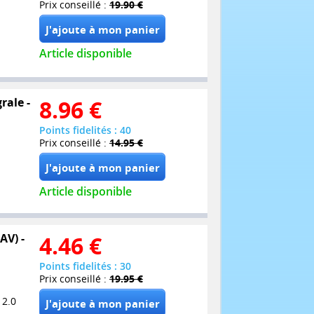
Prix conseillé :
19.90 €
Article disponible
rale -
8.96
€
Points fidelités : 40
Prix conseillé :
14.95 €
Article disponible
AV) -
4.46
€
Points fidelités : 30
Prix conseillé :
19.95 €
 2.0