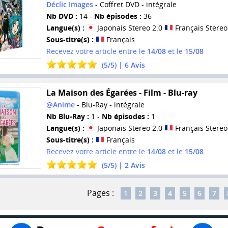
Déclic Images
- Coffret DVD - intégrale
Nb DVD :
14 -
Nb épisodes :
36
Langue(s) :
Japonais Stereo 2.0
Français Stereo
Sous-titre(s) :
Français
Recevez votre article entre le
14/08
et le
15/08
(
5
/
5
) |
6
Avis
La Maison des Égarées - Film - Blu-ray
@Anime
- Blu-Ray - intégrale
Nb Blu-Ray :
1 -
Nb épisodes :
1
Langue(s) :
Japonais Stereo 2.0
Français Stereo
Sous-titre(s) :
Français
Recevez votre article entre le
14/08
et le
15/08
(
5
/
5
) |
2
Avis
Pages :
1
2
3
4
5
6
7