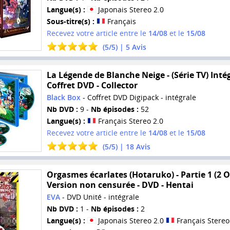
Langue(s) :
Japonais Stereo 2.0
Sous-titre(s) :
Français
Recevez votre article entre le
14/08
et le
15/08
(
5
/
5
) |
5
Avis
La Légende de Blanche Neige - (Série TV) Intég
Coffret DVD - Collector
Black Box
- Coffret DVD Digipack - intégrale
Nb DVD :
9 -
Nb épisodes :
52
Langue(s) :
Français Stereo 2.0
Recevez votre article entre le
14/08
et le
15/08
(
5
/
5
) |
18
Avis
Orgasmes écarlates (Hotaruko) - Partie 1 (2 O
Version non censurée - DVD - Hentai
EVA
- DVD Unité - intégrale
Nb DVD :
1 -
Nb épisodes :
2
Langue(s) :
Japonais Stereo 2.0
Français Stereo