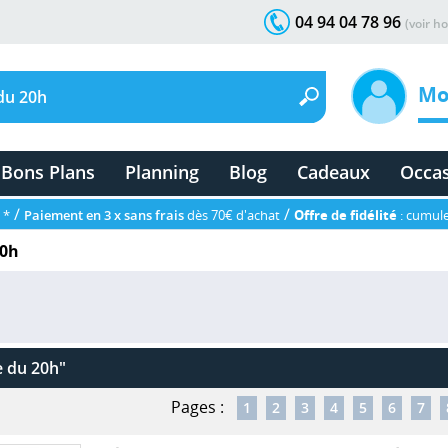
04 94 04 78 96
(voir ho
Mo
Bons Plans
Planning
Blog
Cadeaux
Occa
/
/
 *
Paiement en 3 x sans frais
dès 70€ d'achat
Offre de fidélité
: cumule
20h
le du 20h"
Pages :
1
2
3
4
5
6
7