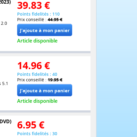
2023)
39.83
€
Points fidelités : 110
Prix conseillé :
44.95 €
 2.0
Article disponible
14.96
€
Points fidelités : 40
Prix conseillé :
19.95 €
 5.1
Article disponible
 DVD)
6.95
€
Points fidelités : 30