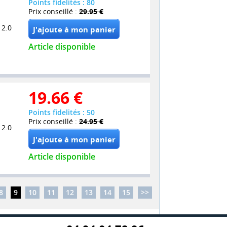
Points fidelités : 80
Prix conseillé :
29.95 €
 2.0
Article disponible
19.66
€
Points fidelités : 50
Prix conseillé :
24.95 €
 2.0
Article disponible
8
9
10
11
12
13
14
15
>>