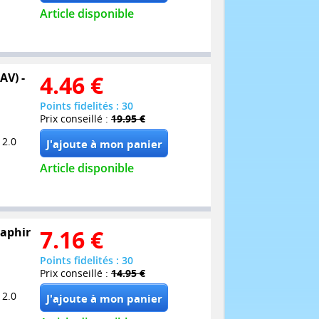
Article disponible
AV) -
4.46
€
Points fidelités : 30
Prix conseillé :
19.95 €
 2.0
Article disponible
Saphir
7.16
€
Points fidelités : 30
Prix conseillé :
14.95 €
 2.0