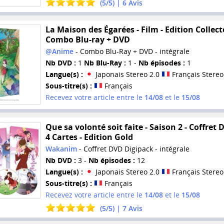
(
5
/
5
) |
6
Avis
La Maison des Égarées - Film - Edition Collect
Combo Blu-ray + DVD
@Anime
- Combo Blu-Ray + DVD - intégrale
Nb DVD :
1
Nb Blu-Ray :
1 -
Nb épisodes :
1
Langue(s) :
Japonais Stereo 2.0
Français Stereo
Sous-titre(s) :
Français
Recevez votre article entre le
14/08
et le
15/08
Que sa volonté soit faite - Saison 2 - Coffret 
4 Cartes - Edition Gold
Wakanim
- Coffret DVD Digipack - intégrale
Nb DVD :
3 -
Nb épisodes :
12
Langue(s) :
Japonais Stereo 2.0
Français Stereo
Sous-titre(s) :
Français
Recevez votre article entre le
14/08
et le
15/08
(
5
/
5
) |
7
Avis