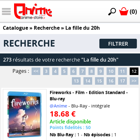
(0)
Catalogue
» Recherche »
La fille du 20h
RECHERCHE
FILTRER
273
résultats de votre recherche
"La fille du 20h"
Pages :
<<
3
4
5
6
7
8
9
10
11
12
13
14
15
16
17
>>
Fireworks - Film - Edition Standard -
Blu-ray
@Anime
- Blu-Ray - intégrale
18.68 €
Article disponible
Points fidelités : 50
Nb Blu-Ray :
1 -
Nb épisodes :
1