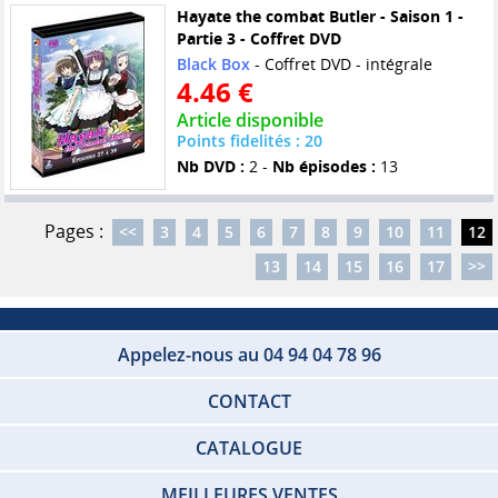
Hayate the combat Butler - Saison 1 -
Partie 3 - Coffret DVD
Black Box
- Coffret DVD - intégrale
4.46 €
Article disponible
Points fidelités : 20
Nb DVD :
2 -
Nb épisodes :
13
Pages :
<<
3
4
5
6
7
8
9
10
11
12
13
14
15
16
17
>>
Appelez-nous au 04 94 04 78 96
CONTACT
CATALOGUE
MEILLEURES VENTES