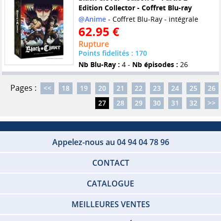
Edition Collector - Coffret Blu-ray
@Anime
- Coffret Blu-Ray - intégrale
62.95 €
Rupture
Points fidelités : 170
Nb Blu-Ray :
4 -
Nb épisodes :
26
Pages :
<<
18
19
20
21
22
23
24
25
26
27
28
29
30
31
32
>>
Appelez-nous au 04 94 04 78 96
CONTACT
CATALOGUE
MEILLEURES VENTES