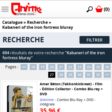
(0)
Catalogue
» Recherche »
Kabaneri of the iron fortress bluray
RECHERCHE
FILTRER
694
résultats de votre recherche
"Kabaneri of the iron
fortress bluray"
Pages :
<<
18
19
20
21
22
23
24
25
26
27
28
29
30
31
32
>>
Amer Béton (Tekkonkinkreet) - Film
- Édition Collector - Combo Blu-ray +
DVD
@Anime
- Combo Blu-Ray + DVD -
intégrale
35.96 €