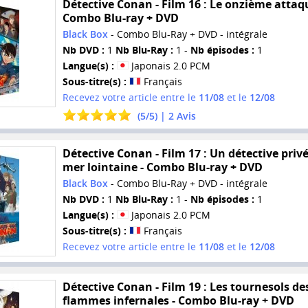
Détective Conan - Film 16 : Le onzième attaq
Combo Blu-ray + DVD
Black Box
- Combo Blu-Ray + DVD - intégrale
Nb DVD :
1
Nb Blu-Ray :
1 -
Nb épisodes :
1
Langue(s) :
Japonais 2.0 PCM
Sous-titre(s) :
Français
Recevez votre article entre le
11/08
et le
12/08
(
5
/
5
) |
2
Avis
Détective Conan - Film 17 : Un détective priv
mer lointaine - Combo Blu-ray + DVD
Black Box
- Combo Blu-Ray + DVD - intégrale
Nb DVD :
1
Nb Blu-Ray :
1 -
Nb épisodes :
1
Langue(s) :
Japonais 2.0 PCM
Sous-titre(s) :
Français
Recevez votre article entre le
11/08
et le
12/08
Détective Conan - Film 19 : Les tournesols de
flammes infernales - Combo Blu-ray + DVD