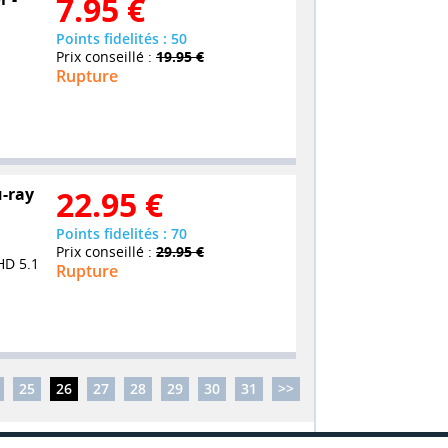
7.95
€
Points fidelités : 50
Prix conseillé :
19.95 €
Rupture
u-ray
22.95
€
Points fidelités : 70
Prix conseillé :
29.95 €
HD 5.1
Rupture
25
26
27
28
29
30
31
>>