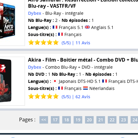
Blu-ray - VASTFR/VF
Dybex
- Blu-Ray - intégrale
Nb Blu-Ray :
2 -
Nb épisodes :
1
Langue(s) :
Français 5.1
Anglais 5.1
Sous-titre(s) :
Français
(
5
/
5
) |
11
Avis
Akira - Film - Boitier métal - Combo DVD + Bl
Dybex
- Combo Blu-Ray + DVD - intégrale
Nb DVD :
1
Nb Blu-Ray :
1 -
Nb épisodes :
1
Langue(s) :
Japonais DTS-HD 5.1
Français DTS-
Sous-titre(s) :
Français
Néerlandais
(
5
/
5
) |
62
Avis
Pages :
<<
17
18
19
20
21
22
23
24