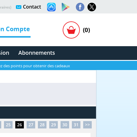
Contact
raires)
n Compte
(0)
sion
Abonnements
z des points pour obtenir des cadeaux
25
26
27
28
29
30
31
>>