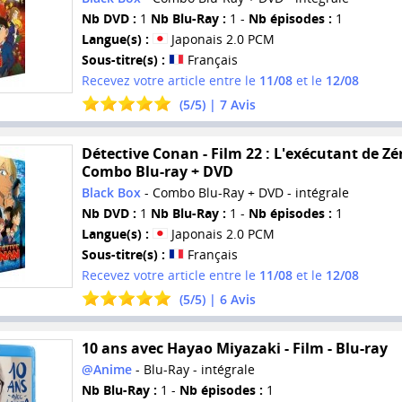
Nb DVD :
1
Nb Blu-Ray :
1 -
Nb épisodes :
1
Langue(s) :
Japonais 2.0 PCM
Sous-titre(s) :
Français
Recevez votre article entre le
11/08
et le
12/08
(
5
/
5
) |
7
Avis
Détective Conan - Film 22 : L'exécutant de Zér
Combo Blu-ray + DVD
Black Box
- Combo Blu-Ray + DVD - intégrale
Nb DVD :
1
Nb Blu-Ray :
1 -
Nb épisodes :
1
Langue(s) :
Japonais 2.0 PCM
Sous-titre(s) :
Français
Recevez votre article entre le
11/08
et le
12/08
(
5
/
5
) |
6
Avis
10 ans avec Hayao Miyazaki - Film - Blu-ray
@Anime
- Blu-Ray - intégrale
Nb Blu-Ray :
1 -
Nb épisodes :
1