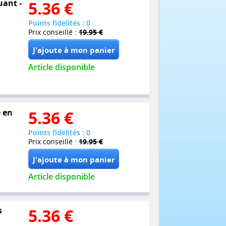
uant -
5.36
€
Points fidelités : 0
Prix conseillé :
19.95 €
Article disponible
é en
5.36
€
Points fidelités : 0
Prix conseillé :
19.95 €
Article disponible
s
5.36
€