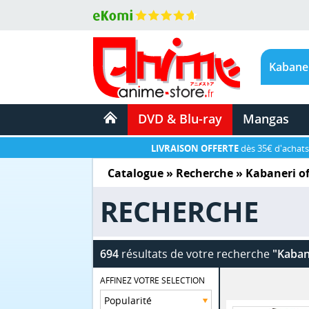
DVD & Blu-ray
Mangas
LIVRAISON OFFERTE
dès 35€ d'achats
Catalogue
» Recherche »
Kabaneri of
RECHERCHE
694
résultats de votre recherche
"Kabane
AFFINEZ VOTRE SELECTION