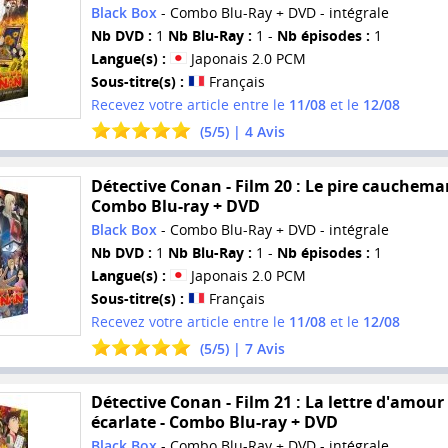
Black Box
- Combo Blu-Ray + DVD - intégrale
Nb DVD :
1
Nb Blu-Ray :
1 -
Nb épisodes :
1
Langue(s) :
Japonais 2.0 PCM
Sous-titre(s) :
Français
Recevez votre article entre le
11/08
et le
12/08
(
5
/
5
) |
4
Avis
Détective Conan - Film 20 : Le pire cauchemar
Combo Blu-ray + DVD
Black Box
- Combo Blu-Ray + DVD - intégrale
Nb DVD :
1
Nb Blu-Ray :
1 -
Nb épisodes :
1
Langue(s) :
Japonais 2.0 PCM
Sous-titre(s) :
Français
Recevez votre article entre le
11/08
et le
12/08
(
5
/
5
) |
7
Avis
Détective Conan - Film 21 : La lettre d'amour
écarlate - Combo Blu-ray + DVD
Black Box
- Combo Blu-Ray + DVD - intégrale