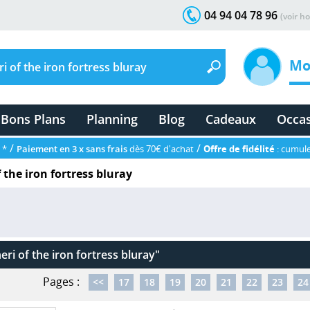
04 94 04 78 96
(voir ho
Mo
Bons Plans
Planning
Blog
Cadeaux
Occa
/
/
 *
Paiement en 3 x sans frais
dès 70€ d'achat
Offre de fidélité
: cumule
 the iron fortress bluray
ri of the iron fortress bluray"
Pages :
<<
17
18
19
20
21
22
23
24