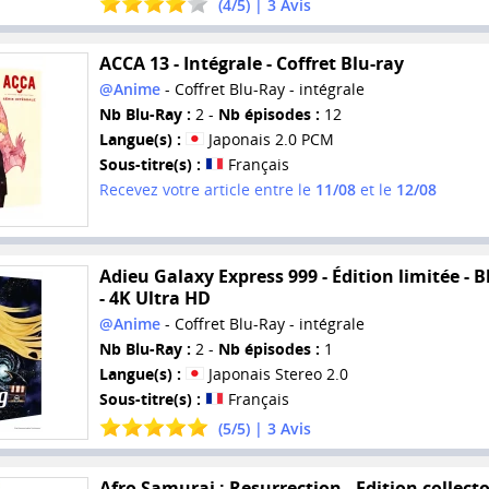
(
4
/
5
) |
3
Avis
ACCA 13 - Intégrale - Coffret Blu-ray
@Anime
- Coffret Blu-Ray - intégrale
Nb Blu-Ray :
2 -
Nb épisodes :
12
Langue(s) :
Japonais 2.0 PCM
Sous-titre(s) :
Français
Recevez votre article entre le
11/08
et le
12/08
Adieu Galaxy Express 999 - Édition limitée - B
- 4K Ultra HD
@Anime
- Coffret Blu-Ray - intégrale
Nb Blu-Ray :
2 -
Nb épisodes :
1
Langue(s) :
Japonais Stereo 2.0
Sous-titre(s) :
Français
(
5
/
5
) |
3
Avis
Afro Samurai : Resurrection - Edition collecto