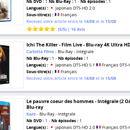
Nb DVD :
1
Nb Blu-Ray :
1 -
Nb épisodes :
1
Langue(s) :
Japonais DTS-HD 2.0
Sous-titre(s) :
Français
Recevez votre article entre le
14/08
et le
15/08
(
5
/
5
) |
16
Avis
Ichi The Killer - Film Live - Blu-ray 4K Ultra H
Carlotta Films
- Blu-Ray - intégrale
Nb Blu-Ray :
1 -
Nb épisodes :
1
Langue(s) :
Japonais DTS-HD 5.1
Français DTS-
Sous-titre(s) :
Français
Recevez votre article entre le
14/08
et le
15/08
Le pauvre coeur des hommes - Intégrale (2 OA
Blu-ray
Kaze
- Blu-Ray - intégrale
Nb DVD :
1 -
Nb épisodes :
1
Langue(s) :
Japonais DTS-HD 2.0
Français DTS-