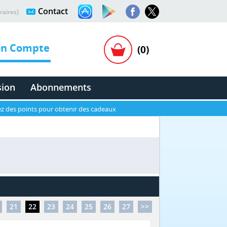
Contact
raires)
n Compte
(0)
sion
Abonnements
z des points pour obtenir des cadeaux
21
22
23
24
25
26
27
>>