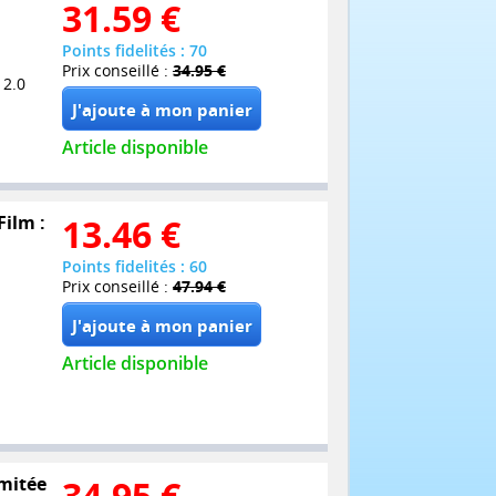
31.59
€
Points fidelités : 70
Prix conseillé :
34.95 €
 2.0
Article disponible
ilm :
13.46
€
Points fidelités : 60
Prix conseillé :
47.94 €
Article disponible
imitée
34.95
€