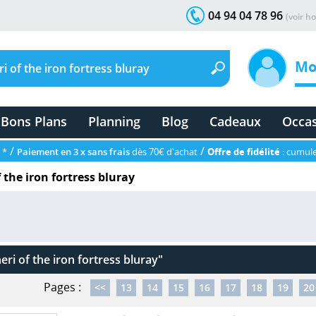
04 94 04 78 96
(voir ho
Mo
Bons Plans
Planning
Blog
Cadeaux
Occa
/
/
 *
Paiement en 3 x sans frais
dès 70€ d'achat
Offre de fidélité
: cumule
 the iron fortress bluray
ri of the iron fortress bluray"
Pages :
<<
13
14
15
16
17
18
19
20