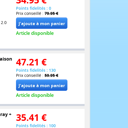
Points fidelités : 0
Prix conseillé :
79.95 €
 2.0
Article disponible
Saison
47.21
€
Points fidelités : 130
Prix conseillé :
59.95 €
Article disponible
-ray +
35.41
€
Points fidelités : 100