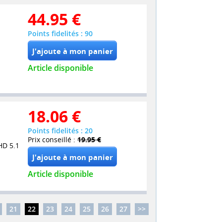
44.95
€
Points fidelités : 90
Article disponible
18.06
€
Points fidelités : 20
Prix conseillé :
19.95 €
HD 5.1
Article disponible
21
22
23
24
25
26
27
>>