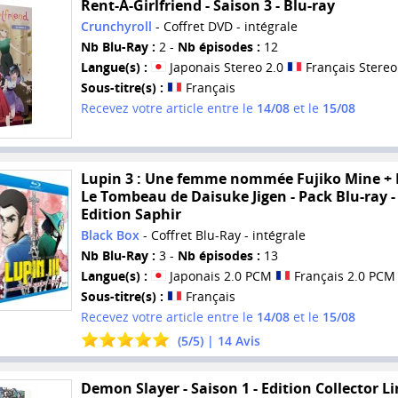
Rent-A-Girlfriend - Saison 3 - Blu-ray
Crunchyroll
- Coffret DVD - intégrale
Nb Blu-Ray :
2 -
Nb épisodes :
12
Langue(s) :
Japonais Stereo 2.0
Français Stereo
Sous-titre(s) :
Français
Recevez votre article entre le
14/08
et le
15/08
Lupin 3 : Une femme nommée Fujiko Mine + F
Le Tombeau de Daisuke Jigen - Pack Blu-ray -
Edition Saphir
Black Box
- Coffret Blu-Ray - intégrale
Nb Blu-Ray :
3 -
Nb épisodes :
13
Langue(s) :
Japonais 2.0 PCM
Français 2.0 PCM
Sous-titre(s) :
Français
Recevez votre article entre le
14/08
et le
15/08
(
5
/
5
) |
14
Avis
Demon Slayer - Saison 1 - Edition Collector L