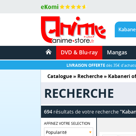
DVD & Blu-ray
Mangas
LIVRAISON OFFERTE
dès 35€ d'achats
Catalogue
» Recherche »
Kabaneri of
RECHERCHE
694
résultats de votre recherche
"Kabane
AFFINEZ VOTRE SELECTION