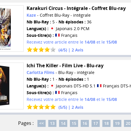
Karakuri Circus - Intégrale - Coffret Blu-ray
Kaze
- Coffret Blu-Ray - intégrale
Nb Blu-Ray :
5 -
Nb épisodes :
36
Langue(s) :
Japonais 2.0 PCM
Sous-titre(s) :
Français
Recevez votre article entre le
14/08
et le
15/08
(
4
/
5
) |
2
Avis
Ichi The Killer - Film Live - Blu-ray
Carlotta Films
- Blu-Ray - intégrale
Nb Blu-Ray :
1 -
Nb épisodes :
1
Langue(s) :
Japonais DTS-HD 5.1
Français DTS-
Sous-titre(s) :
Français
Recevez votre article entre le
14/08
et le
15/08
(
5
/
5
) |
2
Avis
Pages :
<<
13
14
15
16
17
18
19
20