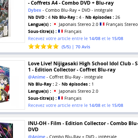
- Coffrets A4 - Combo DVD + Blu-ray
Dybex
- Combo Blu-Ray + DVD - intégrale
Nb DVD :
4
Nb Blu-Ray :
4 -
Nb épisodes :
26
Langue(s) :
Japonais Stereo 2.0
Français Stereo
Sous-titre(s) :
Français
Recevez votre article entre le
14/08
et le
15/08
(
5
/
5
) |
70
Avis
Love Live! Nijigasaki High School Idol Club - 
1 - Edition Collector - Coffret Blu-ray
@Anime
- Coffret Blu-Ray - intégrale
Nb Blu-Ray :
2 -
Nb épisodes :
1
Langue(s) :
Japonais Stereo 2.0
Sous-titre(s) :
Français
Recevez votre article entre le
14/08
et le
15/08
INU-OH - Film - Edition Collector - Combo Blu
DVD
@Anime
- Combo Blu-Ray + DVD - intégrale