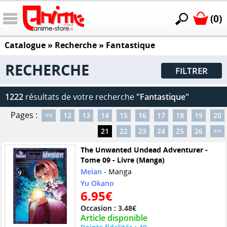
(0)
Catalogue
» Recherche »
Fantastique
RECHERCHE
FILTRER
1222
résultats de votre recherche
"Fantastique"
Pages :
<<
12
13
14
15
16
17
18
19
20
21
22
23
24
25
26
>>
The Unwanted Undead Adventurer -
Tome 09 - Livre (Manga)
Meian
- Manga
Yu Okano
6.95€
Occasion : 3.48€
Article disponible