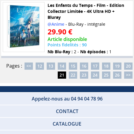
Les Enfants du Temps - Film - Edition
Collector Limitée - 4K Ultra HD +
Bluray
@Anime
- Blu-Ray - intégrale
29.90 €
Article disponible
Points fidelités : 90
Nb Blu-Ray :
2 -
Nb épisodes :
1
Pages :
<<
12
13
14
15
16
17
18
19
20
21
22
23
24
25
26
>>
Appelez-nous au 04 94 04 78 96
CONTACT
CATALOGUE