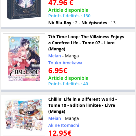
47.96 €
Article disponible
Points fidelités : 130
Nb Blu-Ray :
2 -
Nb épisodes :
13
7th Time Loop: The Villainess Enjoys
a Carefree Life - Tome 07 - Livre
(Manga)
Meian
- Manga
Touko Amekawa
6.95€
Article disponible
Points fidelités : 40
Chillin' Life in a Different World -
Tome 10 - Edition limitée - Livre
(Manga)
Meian
- Manga
Akine Itomachi
12.95€