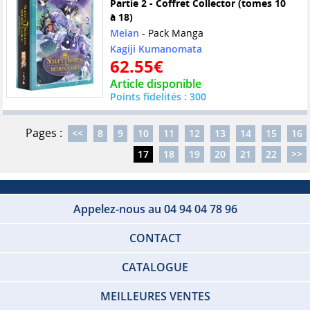
Partie 2 - Coffret Collector (tomes 10
à 18)
Meian
- Pack Manga
Kagiji Kumanomata
62.55€
Article disponible
Points fidelités : 300
Pages :
<<
8
9
10
11
12
13
14
15
16
17
18
19
20
21
22
>>
Appelez-nous au 04 94 04 78 96
CONTACT
CATALOGUE
MEILLEURES VENTES