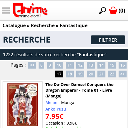
(0)
Catalogue
» Recherche »
Fantastique
RECHERCHE
FILTRER
1222
résultats de votre recherche
"Fantastique"
Pages :
<<
8
9
10
11
12
13
14
15
16
17
18
19
20
21
22
>>
The Do-Over Damsel Conquers the
Dragon Emperor - Tome 01 - Livre
(Manga)
Meian
- Manga
Anko Yuzu
7.95€
Occasion : 3.98€