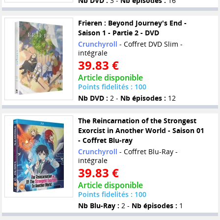
Nb DVD :
3 -
Nb épisodes :
16
Frieren : Beyond Journey's End -
Saison 1 - Partie 2 - DVD
Crunchyroll
- Coffret DVD Slim -
intégrale
39.83 €
Article disponible
Points fidelités : 100
Nb DVD :
2 -
Nb épisodes :
12
The Reincarnation of the Strongest
Exorcist in Another World - Saison 01
- Coffret Blu-ray
Crunchyroll
- Coffret Blu-Ray -
intégrale
39.83 €
Article disponible
Points fidelités : 100
Nb Blu-Ray :
2 -
Nb épisodes :
1