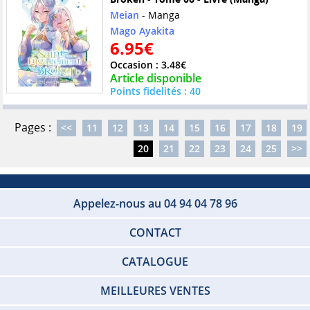
Meian
- Manga
Mago Ayakita
6.95€
Occasion : 3.48€
Article disponible
Points fidelités : 40
Pages :
<<
11
12
13
14
15
16
17
18
19
20
21
22
23
24
25
>>
Appelez-nous au 04 94 04 78 96
CONTACT
CATALOGUE
MEILLEURES VENTES