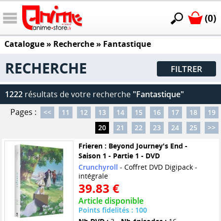
(0)
Catalogue
» Recherche »
Fantastique
RECHERCHE
FILTRER
1222
résultats de votre recherche
"Fantastique"
Pages :
<<
11
12
13
14
15
16
17
18
19
20
21
22
23
24
25
>>
Frieren : Beyond Journey's End -
Saison 1 - Partie 1 - DVD
Crunchyroll
- Coffret DVD Digipack -
intégrale
39.83 €
Article disponible
Points fidelités : 100