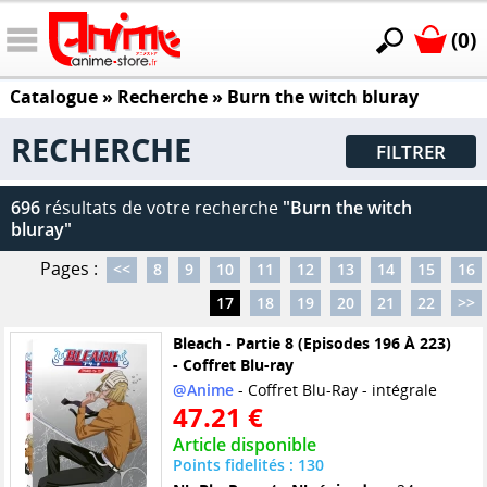
(0)
Catalogue
» Recherche »
Burn the witch bluray
RECHERCHE
FILTRER
696
résultats de votre recherche
"Burn the witch
bluray"
Pages :
<<
8
9
10
11
12
13
14
15
16
17
18
19
20
21
22
>>
Bleach - Partie 8 (Episodes 196 À 223)
- Coffret Blu-ray
@Anime
- Coffret Blu-Ray - intégrale
47.21 €
Article disponible
Points fidelités : 130