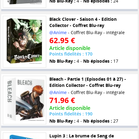
Nb Blu-Ray :
4 -
Nb épisodes :
24
Black Clover - Saison 4 - Edition
Collector - Coffret Blu-ray
@Anime
- Coffret Blu-Ray - intégrale
62.95 €
Article disponible
Points fidelités : 170
Nb Blu-Ray :
4 -
Nb épisodes :
17
Bleach - Partie 1 (Episodes 01 à 27) -
Edition Collector - Coffret Blu-ray
@Anime
- Coffret Blu-Ray - intégrale
71.96 €
Article disponible
Points fidelités : 190
Nb Blu-Ray :
4 -
Nb épisodes :
27
Lupin 3 : La brume de Sang de