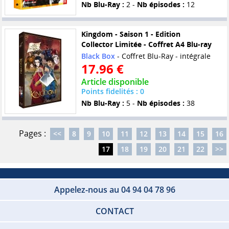
Nb Blu-Ray :
2 -
Nb épisodes :
12
Kingdom - Saison 1 - Edition
Collector Limitée - Coffret A4 Blu-ray
Black Box
- Coffret Blu-Ray - intégrale
17.96 €
Article disponible
Points fidelités : 0
Nb Blu-Ray :
5 -
Nb épisodes :
38
Pages :
<<
8
9
10
11
12
13
14
15
16
17
18
19
20
21
22
>>
Appelez-nous au 04 94 04 78 96
CONTACT