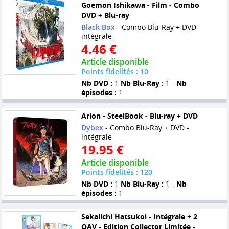
Goemon Ishikawa - Film - Combo
DVD + Blu-ray
Black Box
- Combo Blu-Ray + DVD -
intégrale
4.46 €
Article disponible
Points fidelités : 10
Nb DVD :
1
Nb Blu-Ray :
1 -
Nb
épisodes :
1
Arion - SteelBook - Blu-ray + DVD
Dybex
- Combo Blu-Ray + DVD -
intégrale
19.95 €
Article disponible
Points fidelités : 120
Nb DVD :
1
Nb Blu-Ray :
1 -
Nb
épisodes :
1
Sekaiichi Hatsukoi - Intégrale + 2
OAV - Edition Collector Limitée -