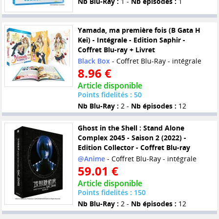
Nb Blu-Ray :
1 -
Nb épisodes :
1
Yamada, ma première fois (B Gata H
Kei) - Intégrale - Edition Saphir -
Coffret Blu-ray + Livret
Black Box
- Coffret Blu-Ray - intégrale
8.96 €
Article disponible
Points fidelités : 50
Nb Blu-Ray :
2 -
Nb épisodes :
12
Ghost in the Shell : Stand Alone
Complex 2045 - Saison 2 (2022) -
Edition Collector - Coffret Blu-ray
@Anime
- Coffret Blu-Ray - intégrale
59.01 €
Article disponible
Points fidelités : 150
Nb Blu-Ray :
2 -
Nb épisodes :
12