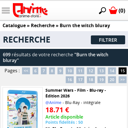
(0)
Catalogue
» Recherche »
Burn the witch bluray
RECHERCHE
FILTRER
699
résultats de votre recherche
"Burn the witch
bluray"
Pages :
<<
6
7
8
9
10
11
12
13
14
15
16
17
18
19
20
>>
Summer Wars - Film - Blu-ray -
Édition 2026
@Anime
- Blu-Ray - intégrale
18.71 €
Article disponible
Points fidelités : 50