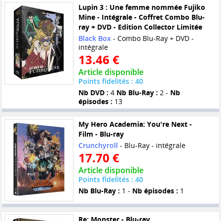
Lupin 3 : Une femme nommée Fujiko
Mine - Intégrale - Coffret Combo Blu-
ray + DVD - Edition Collector Limitée
Black Box
- Combo Blu-Ray + DVD -
intégrale
13.46 €
Article disponible
Points fidelités : 40
Nb DVD :
4
Nb Blu-Ray :
2 -
Nb
épisodes :
13
My Hero Academia: You're Next -
Film - Blu-ray
Crunchyroll
- Blu-Ray - intégrale
17.70 €
Article disponible
Points fidelités : 40
Nb Blu-Ray :
1 -
Nb épisodes :
1
Re: Monster - Blu-ray