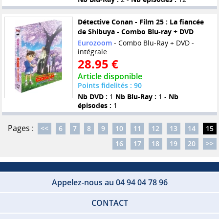
Détective Conan - Film 25 : La fiancée
de Shibuya - Combo Blu-ray + DVD
Eurozoom
- Combo Blu-Ray + DVD -
intégrale
28.95 €
Article disponible
Points fidelités : 90
Nb DVD :
1
Nb Blu-Ray :
1 -
Nb
épisodes :
1
Pages :
<<
6
7
8
9
10
11
12
13
14
15
16
17
18
19
20
>>
Appelez-nous au 04 94 04 78 96
CONTACT