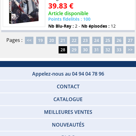
39.83 €
Article disponible
Points fidelités : 100
Nb Blu-Ray :
2 -
Nb épisodes :
12
Pages :
<<
19
20
21
22
23
24
25
26
27
28
29
30
31
32
33
>>
Appelez-nous au 04 94 04 78 96
CONTACT
CATALOGUE
MEILLEURES VENTES
NOUVEAUTÉS