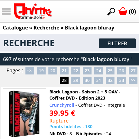
(0)
Catalogue
» Recherche »
Black lagoon bluray
RECHERCHE
FILTRER
697
résultats de votre recherche
"Black lagoon bluray"
Pages :
<<
19
20
21
22
23
24
25
26
27
28
29
30
31
32
33
>>
Black Lagoon - Saison 2 + 5 OAV -
Coffret DVD - Edition 2023
Crunchyroll
- Coffret DVD - intégrale
39.95 €
Rupture
Points fidelités : 130
Nb DVD :
8 -
Nb épisodes :
24