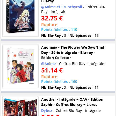
Blu-ray
@Anime et Crunchyroll
- Coffret Blu-
Ray - intégrale
32.75 €
Rupture
Points fidelités : 110
Nb Blu-Ray :
3 -
Nb épisodes :
16
Anohana - The Flower We Saw That
Day - Série intégrale - Blu-ray -
Édition Collector
@Anime
- Coffret Blu-Ray - intégrale
51.14 €
Rupture
Points fidelités : 160
Nb Blu-Ray :
2 -
Nb épisodes :
11
Another - Intégrale + OAV - Edition
Saphir - Coffret Blu-ray + Livret
Dybex
- Coffret Blu-Ray - intégrale