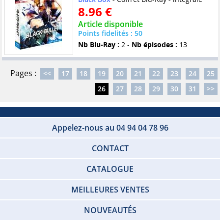
8.96 €
Article disponible
Points fidelités : 50
Nb Blu-Ray :
2 -
Nb épisodes :
13
Pages :
<<
17
18
19
20
21
22
23
24
25
26
27
28
29
30
31
>>
Appelez-nous au 04 94 04 78 96
CONTACT
CATALOGUE
MEILLEURES VENTES
NOUVEAUTÉS