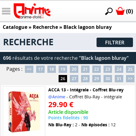
(0)
Catalogue
» Recherche »
Black lagoon bluray
RECHERCHE
FILTRER
696
résultats de votre recherche
"Black lagoon bluray"
Pages :
<<
17
18
19
20
21
22
23
24
25
26
27
28
29
30
31
>>
ACCA 13 - Intégrale - Coffret Blu-ray
@Anime
- Coffret Blu-Ray - intégrale
29.90 €
Article disponible
Points fidelités : 90
Nb Blu-Ray :
2 -
Nb épisodes :
12