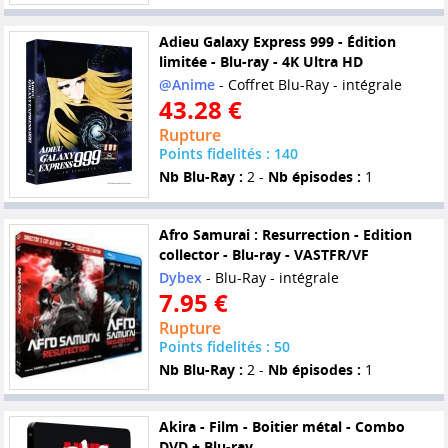
Adieu Galaxy Express 999 - Édition
limitée - Blu-ray - 4K Ultra HD
@Anime
- Coffret Blu-Ray - intégrale
43.28 €
Rupture
Points fidelités : 140
Nb Blu-Ray :
2 -
Nb épisodes :
1
Afro Samurai : Resurrection - Edition
collector - Blu-ray - VASTFR/VF
Dybex
- Blu-Ray - intégrale
7.95 €
Rupture
Points fidelités : 50
Nb Blu-Ray :
2 -
Nb épisodes :
1
Akira - Film - Boitier métal - Combo
DVD + Blu-ray