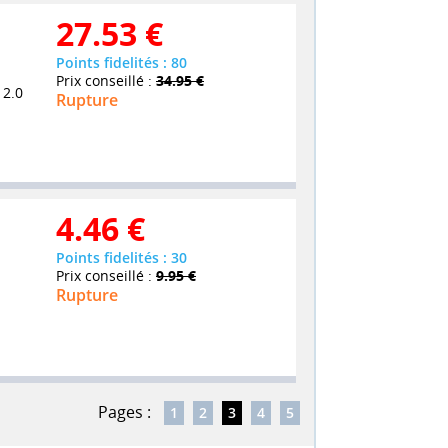
27.53
€
Points fidelités : 80
Prix conseillé :
34.95 €
 2.0
Rupture
4.46
€
Points fidelités : 30
Prix conseillé :
9.95 €
Rupture
Pages :
1
2
3
4
5