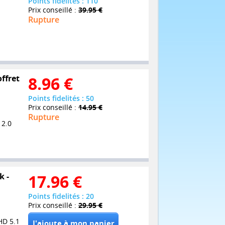
Points fidelités : 110
Prix conseillé :
39.95 €
Rupture
offret
8.96
€
Points fidelités : 50
Prix conseillé :
14.95 €
Rupture
 2.0
k -
17.96
€
Points fidelités : 20
Prix conseillé :
29.95 €
HD 5.1