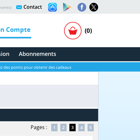
Contact
raires)
n Compte
(0)
sion
Abonnements
z des points pour obtenir des cadeaux
Pages :
1
2
3
4
5