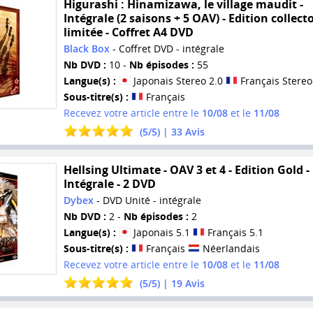
Higurashi : Hinamizawa, le village maudit -
Intégrale (2 saisons + 5 OAV) - Edition collect
limitée - Coffret A4 DVD
Black Box
- Coffret DVD - intégrale
Nb DVD :
10 -
Nb épisodes :
55
Langue(s) :
Japonais Stereo 2.0
Français Stereo
Sous-titre(s) :
Français
Recevez votre article entre le
10/08
et le
11/08
(
5
/
5
) |
33
Avis
Hellsing Ultimate - OAV 3 et 4 - Edition Gold -
Intégrale - 2 DVD
Dybex
- DVD Unité - intégrale
Nb DVD :
2 -
Nb épisodes :
2
Langue(s) :
Japonais 5.1
Français 5.1
Sous-titre(s) :
Français
Néerlandais
Recevez votre article entre le
10/08
et le
11/08
(
5
/
5
) |
19
Avis