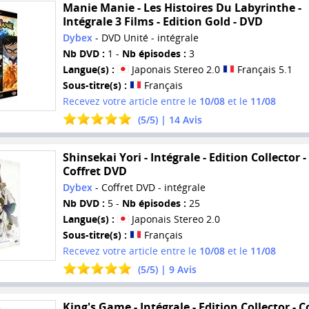
Manie Manie - Les Histoires Du Labyrinthe -
Intégrale 3 Films - Edition Gold - DVD
Dybex
- DVD Unité - intégrale
Nb DVD :
1 -
Nb épisodes :
3
Langue(s) :
Japonais Stereo 2.0
Français 5.1
Sous-titre(s) :
Français
Recevez votre article entre le
10/08
et le
11/08
(
5
/
5
) |
14
Avis
Shinsekai Yori - Intégrale - Edition Collector -
Coffret DVD
Dybex
- Coffret DVD - intégrale
Nb DVD :
5 -
Nb épisodes :
25
Langue(s) :
Japonais Stereo 2.0
Sous-titre(s) :
Français
Recevez votre article entre le
10/08
et le
11/08
(
5
/
5
) |
9
Avis
King's Game - Intégrale - Edition Collector - C