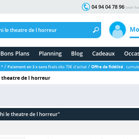
04 94 04 78 96
(voir ho
Mo
Bons Plans
Planning
Blog
Cadeaux
Occa
/
/
 *
Paiement en 3 x sans frais
dès 70€ d'achat
Offre de fidélité
: cumule
 theatre de l horreur
i le theatre de l horreur"