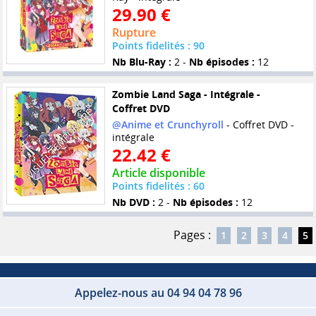
29.90 €
Rupture
Points fidelités : 90
Nb Blu-Ray :
2 -
Nb épisodes :
12
Zombie Land Saga - Intégrale -
Coffret DVD
@Anime et Crunchyroll
- Coffret DVD -
intégrale
22.42 €
Article disponible
Points fidelités : 60
Nb DVD :
2 -
Nb épisodes :
12
Pages :
1
2
3
4
5
Appelez-nous au 04 94 04 78 96