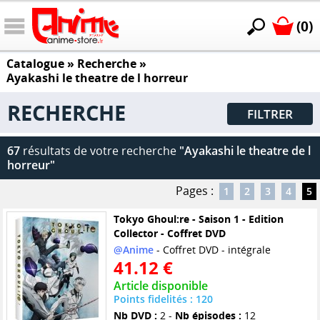
(0)
Catalogue
» Recherche »
Ayakashi le theatre de l horreur
RECHERCHE
FILTRER
67
résultats de votre recherche
"Ayakashi le theatre de l
horreur"
Pages :
1
2
3
4
5
Tokyo Ghoul:re - Saison 1 - Edition
Collector - Coffret DVD
@Anime
- Coffret DVD - intégrale
41.12 €
Article disponible
Points fidelités : 120
Nb DVD :
2 -
Nb épisodes :
12