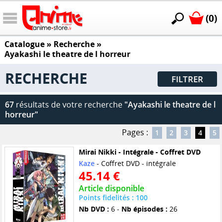
(0)
Catalogue
» Recherche »
Ayakashi le theatre de l horreur
RECHERCHE
FILTRER
67
résultats de votre recherche
"Ayakashi le theatre de l
horreur"
Pages :
1
2
3
4
5
Mirai Nikki - Intégrale - Coffret DVD
Kaze
- Coffret DVD - intégrale
45.14 €
Article disponible
Points fidelités : 100
Nb DVD :
6 -
Nb épisodes :
26