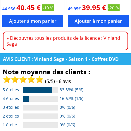
40.45 €
39.95 €
-10 %
-20 %
44.95€
49.95€
» Découvrez tous les produits de la licence : Vinland
Saga
AVIS CLIENT : Vinland Saga - Saison 1 - Coffret DVD
Note moyenne des clients :
(
5
/
5
) -
6
avis
5 étoiles
83.33% (5/6)
4 étoiles
16.67% (1/6)
3 étoiles
0% (0/6)
2 étoiles
0% (0/6)
1 étoile
0% (0/6)