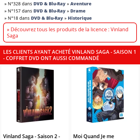
»
N°328 dans
DVD & Blu-Ray
»
Aventure
»
N°157 dans
DVD & Blu-Ray
»
Drame
»
N°18 dans
DVD & Blu-Ray
»
Historique
» Découvrez tous les produits de la licence : Vinland
Saga
LES CLIENTS AYANT ACHETÉ VINLAND SAGA - SAISON 1
- COFFRET DVD ONT AUSSI COMMANDÉ
Vinland Saga - Saison 2 -
Moi Quand Je me