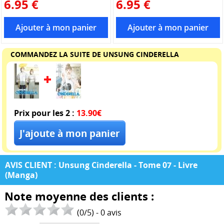
6.95 €
6.95 €
COMMANDEZ LA SUITE DE UNSUNG CINDERELLA
Prix pour les 2 :
13.90€
AVIS CLIENT : Unsung Cinderella - Tome 07 - Livre
(Manga)
Note moyenne des clients :
(
0
/
5
) -
0
avis