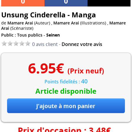
0
0
Unsung Cinderella - Manga
de
Mamare Arai
(Auteur) ,
Mamare Arai
(Illustrations) ,
Mamare
Arai
(Scénariste)
Public : Tous publics -
Seinen
0 avis client -
Donnez votre avis
6.95
€
(Prix neuf)
40
Points fidelités :
Article disponible
Prix d'occasion :
3.48
€