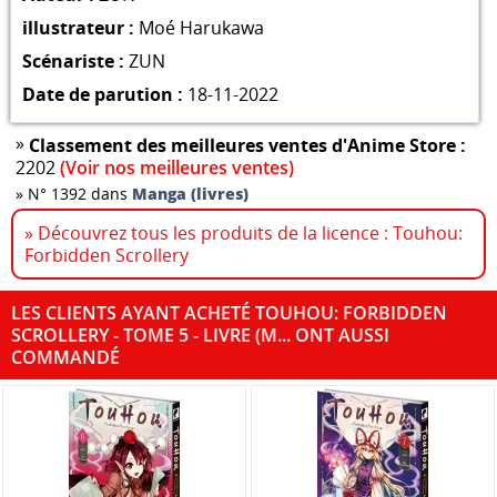
illustrateur :
Moé Harukawa
Scénariste :
ZUN
Date de parution :
18-11-2022
»
Classement des meilleures ventes d'Anime Store :
2202
(Voir nos meilleures ventes)
»
N° 1392 dans
Manga (livres)
» Découvrez tous les produits de la licence : Touhou:
Forbidden Scrollery
LES CLIENTS AYANT ACHETÉ TOUHOU: FORBIDDEN
SCROLLERY - TOME 5 - LIVRE (M... ONT AUSSI
COMMANDÉ