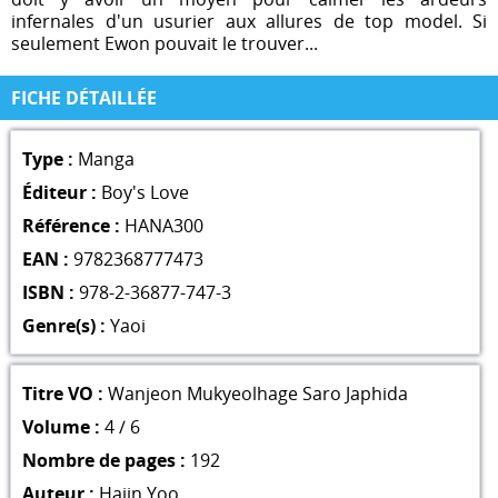
infernales d'un usurier aux allures de top model. Si
seulement Ewon pouvait le trouver...
FICHE DÉTAILLÉE
Type :
Manga
Éditeur :
Boy's Love
Référence :
HANA300
EAN :
9782368777473
ISBN :
978-2-36877-747-3
Genre(s) :
Yaoi
Titre VO :
Wanjeon Mukyeolhage Saro Japhida
Volume :
4 / 6
Nombre de pages :
192
Auteur :
Hajin Yoo