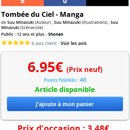
6
0
Tombée du Ciel - Manga
de
Suu Minazuki
(Auteur) ,
Suu Minazuki
(Illustrations) ,
Suu
Minazuki
(Scénariste)
Public : 12 ans et plus -
Shonen
6 avis client -
Voir les avis
6.95
€
(Prix neuf)
40
Points fidelités :
Article disponible
Prix d'occasion :
3.48
€