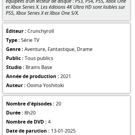
équipées d'un lecteur de disque : PS3, PS4, PS5, Xbox One
et Xbox Series X. Les éditions 4K Ultra HD sont lisibles sur
PS5, Xbox Series X et Xbox One S/X.
Éditeur :
Crunchyroll
Type :
Série TV
Genre :
Aventure
,
Fantastique
,
Drame
Public :
Tous publics
Studio :
Brains Base
Année de production :
2021
Auteur :
Ooima Yoshitoki
Nombre d'épisodes :
20
Durée :
8h20
Nombre de DVD :
4
Date de parution :
13-01-2025