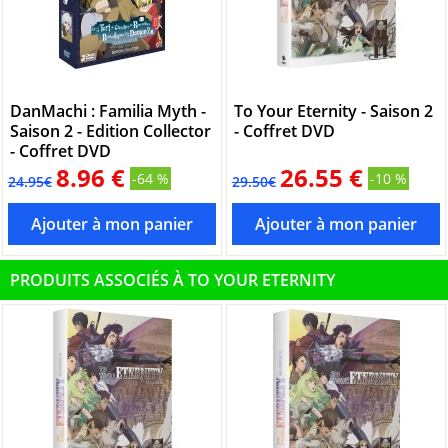
DanMachi : Familia Myth -
To Your Eternity - Saison 2
Saison 2 - Edition Collector
- Coffret DVD
- Coffret DVD
8.96 €
26.55 €
-64 %
-10 %
24.95€
29.50€
PRODUITS ASSOCIÉS À TO YOUR ETERNITY