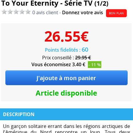
To Your Eternity - Série TV
(1/2)
0 avis client -
Donnez votre avis
BON PLAN
26.55
€
60
Points fidelités :
Prix conseillé :
29.95 €
Vous économisez 3.40 €
- 11 %
Article disponible
DESCRIPTION
Un garçon solitaire errant dans les régions arctiques de
l'Amérique du Nord rencontre un loup. Tous deux