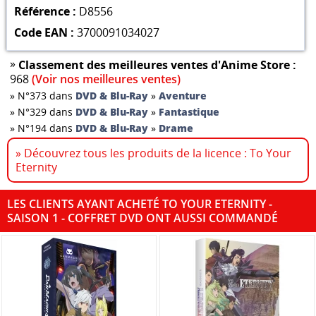
Référence :
D8556
Code EAN :
3700091034027
»
Classement des meilleures ventes d'Anime Store :
968
(Voir nos meilleures ventes)
»
N°373 dans
DVD & Blu-Ray
»
Aventure
»
N°329 dans
DVD & Blu-Ray
»
Fantastique
»
N°194 dans
DVD & Blu-Ray
»
Drame
» Découvrez tous les produits de la licence : To Your
Eternity
LES CLIENTS AYANT ACHETÉ TO YOUR ETERNITY -
SAISON 1 - COFFRET DVD ONT AUSSI COMMANDÉ