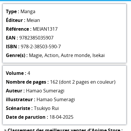
Type :
Manga
Éditeur :
Meian
Référence :
MEIAN1317
EAN :
9782385035907
ISBN :
978-2-38503-590-7
Genre(s) :
Magie
,
Action
,
Autre monde
,
Isekai
Volume :
4
Nombre de pages :
162 (dont 2 pages en couleur)
Auteur :
Hamao Sumeragi
illustrateur :
Hamao Sumeragi
Scénariste :
Tsukiyo Rui
Date de parution :
18-04-2025
»
Classement des meilleures ventes d'Anime Store :