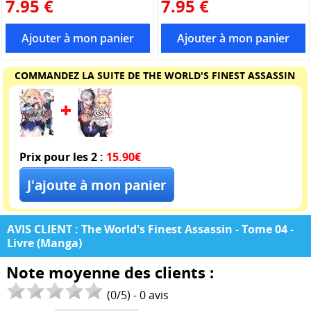
7.95 €
7.95 €
COMMANDEZ LA SUITE DE THE WORLD'S FINEST ASSASSIN
Prix pour les 2 :
15.90€
AVIS CLIENT : The World's Finest Assassin - Tome 04 -
Livre (Manga)
Note moyenne des clients :
(
0
/
5
) -
0
avis