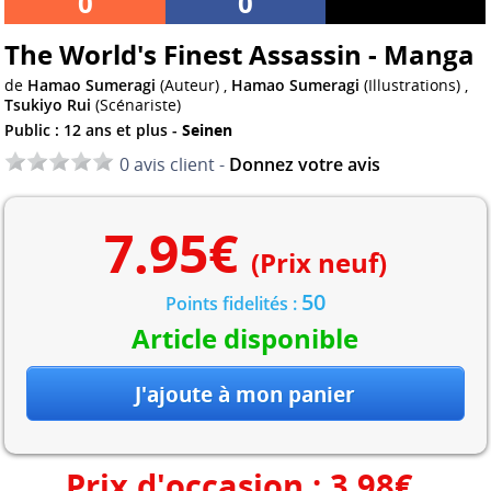
0
0
The World's Finest Assassin - Manga
de
Hamao Sumeragi
(Auteur) ,
Hamao Sumeragi
(Illustrations) ,
Tsukiyo Rui
(Scénariste)
Public : 12 ans et plus -
Seinen
0 avis client -
Donnez votre avis
7.95
€
(Prix neuf)
50
Points fidelités :
Article disponible
Prix d'occasion :
3.98
€