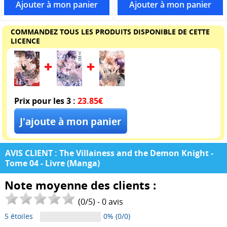
COMMANDEZ TOUS LES PRODUITS DISPONIBLE DE CETTE
LICENCE
Prix pour les 3 :
23.85€
AVIS CLIENT : The Villainess and the Demon Knight -
Tome 04 - Livre (Manga)
Note moyenne des clients :
(
0
/
5
) -
0
avis
5 étoiles
0% (0/0)