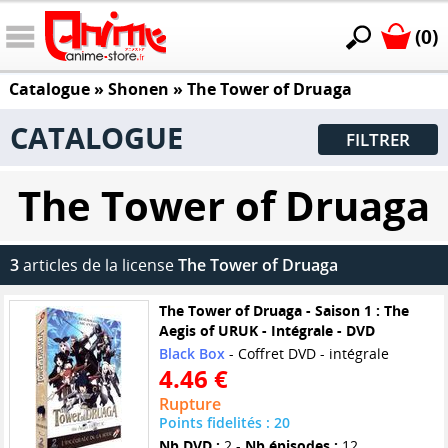
(0)
Catalogue
»
Shonen
»
The Tower of Druaga
CATALOGUE
FILTRER
The Tower of Druaga
3
articles de la license
The Tower of Druaga
The Tower of Druaga - Saison 1 : The
Aegis of URUK - Intégrale - DVD
Black Box
- Coffret DVD - intégrale
4.46 €
Rupture
Points fidelités : 20
Nb DVD :
2 -
Nb épisodes :
12