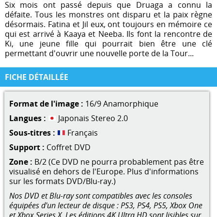
Six mois ont passé depuis que Druaga a connu la
défaite. Tous les monstres ont disparu et la paix règne
désormais. Fatina et Jil eux, ont toujours en mémoire ce
qui est arrivé à Kaaya et Neeba. Ils font la rencontre de
Ki, une jeune fille qui pourrait bien être une clé
permettant d'ouvrir une nouvelle porte de la Tour...
FICHE DÉTAILLÉE
Format de l'image :
16/9 Anamorphique
Langues :
Japonais Stereo 2.0
Sous-titres :
Français
Support :
Coffret DVD
Zone :
B/2 (Ce DVD ne pourra probablement pas être
visualisé en dehors de l'Europe. Plus d'informations
sur les formats DVD/Blu-ray.)
Nos DVD et Blu-ray sont compatibles avec les consoles
équipées d'un lecteur de disque : PS3, PS4, PS5, Xbox One
et Xbox Series X. Les éditions 4K Ultra HD sont lisibles sur