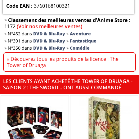
Code EAN :
3760168100321
»
Classement des meilleures ventes d'Anime Store :
1172
(Voir nos meilleures ventes)
»
N°452 dans
DVD & Blu-Ray
»
Aventure
»
N°391 dans
DVD & Blu-Ray
»
Fantastique
»
N°350 dans
DVD & Blu-Ray
»
Comédie
» Découvrez tous les produits de la licence : The
Tower of Druaga
LES CLIENTS AYANT ACHETÉ THE TOWER OF DRUAGA -
SAISON 2 : THE SWORD... ONT AUSSI COMMANDÉ