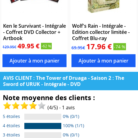
Ken le Survivant - Intégrale
Wolf's Rain - Intégrale -
- Coffret DVD Collector +
Edition collector limitée -
Artbook
Coffret Blu-ray
49.95 €
17.96 €
-62 %
-74 %
129.95€
69.95€
AVIS CLIENT : The Tower of Druaga - Saison 2 : The
Sword of URUK - Intégrale - DVD
Note moyenne des clients :
(
4
/
5
) -
1
avis
5 étoiles
0% (0/1)
4 étoiles
100% (1/1)
3 étoiles
0% (0/1)