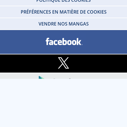
PRÉFÉRENCES EN MATIÈRE DE COOKIES
VENDRE NOS MANGAS
Copyright © 2026 IDP HOME VIDEO Tous droits réservés. SARL - IDP HOME
VIDEO Societe au capital social de 100 000 € - RCS de Créteil 412 215 329 -
TVA N°FR80412215329