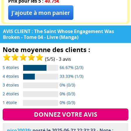
Prix pour les 5 :
40.75€
AVIS CLIENT : The Saint Whose Engagement Was
Broken - Tome 04 - Livre (Manga)
Note moyenne des clients :
(
5
/
5
) -
3
avis
5 étoiles
66.67% (2/3)
4 étoiles
33.33% (1/3)
3 étoiles
0% (0/3)
2 étoiles
0% (0/3)
1 étoile
0% (0/3)
DONNEZ VOTRE AVIS
nico2003fr
posté le 2025-06-27 22:37:33 - Note :