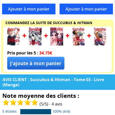
COMMANDEZ LA SUITE DE SUCCUBUS & HITMAN
Prix pour les 5 :
34.75€
AVIS CLIENT : Succubus & Hitman - Tome 03 - Livre
(Manga)
Note moyenne des clients :
(
5
/
5
) -
4
avis
5 étoiles
100% (4/4)