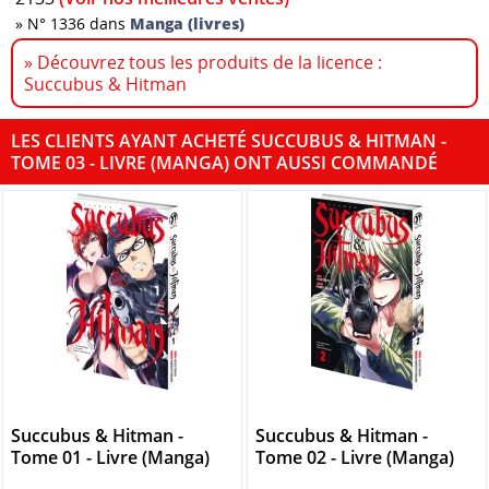
»
N° 1336 dans
Manga (livres)
» Découvrez tous les produits de la licence :
Succubus & Hitman
LES CLIENTS AYANT ACHETÉ SUCCUBUS & HITMAN -
TOME 03 - LIVRE (MANGA) ONT AUSSI COMMANDÉ
Succubus & Hitman -
Succubus & Hitman -
Tome 01 - Livre (Manga)
Tome 02 - Livre (Manga)