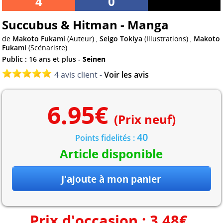
4
0
Succubus & Hitman - Manga
de
Makoto Fukami
(Auteur) ,
Seigo Tokiya
(Illustrations) ,
Makoto
Fukami
(Scénariste)
Public : 16 ans et plus -
Seinen
4 avis client -
Voir les avis
6.95
€
(Prix neuf)
40
Points fidelités :
Article disponible
Prix d'occasion :
3.48
€