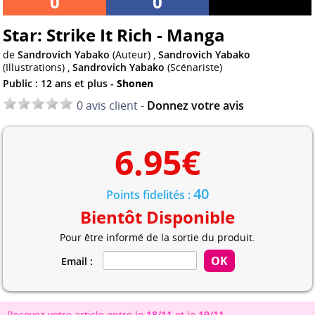
0
0
Star: Strike It Rich - Manga
de
Sandrovich Yabako
(Auteur) ,
Sandrovich Yabako
(Illustrations) ,
Sandrovich Yabako
(Scénariste)
Public : 12 ans et plus -
Shonen
0 avis client -
Donnez votre avis
6.95
€
40
Points fidelités :
Bientôt Disponible
Pour être informé de la sortie du produit.
Email :
Recevez votre article entre le
18/11
et le
19/11