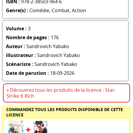
ISBN :
978-2-38503-964-6
Genre(s) :
Comédie
,
Combat
,
Action
Volume :
3
Nombre de pages :
176
Auteur :
Sandrovich Yabako
illustrateur :
Sandrovich Yabako
Scénariste :
Sandrovich Yabako
Date de parution :
18-09-2026
» Découvrez tous les produits de la licence : Star:
Strike It Rich
COMMANDEZ TOUS LES PRODUITS DISPONIBLE DE CETTE
LICENCE