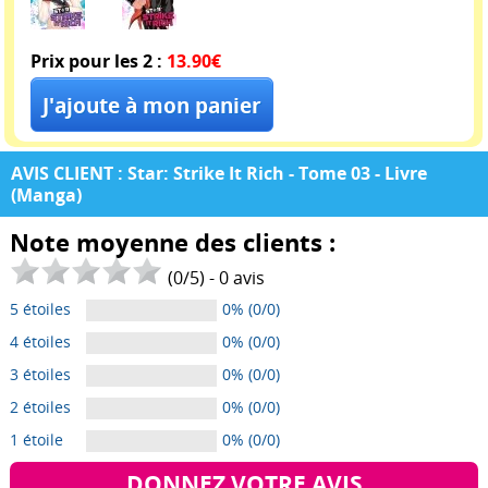
Prix pour les 2 :
13.90€
AVIS CLIENT : Star: Strike It Rich - Tome 03 - Livre
(Manga)
Note moyenne des clients :
(
0
/
5
) -
0
avis
5 étoiles
0% (0/0)
4 étoiles
0% (0/0)
3 étoiles
0% (0/0)
2 étoiles
0% (0/0)
1 étoile
0% (0/0)
DONNEZ VOTRE AVIS