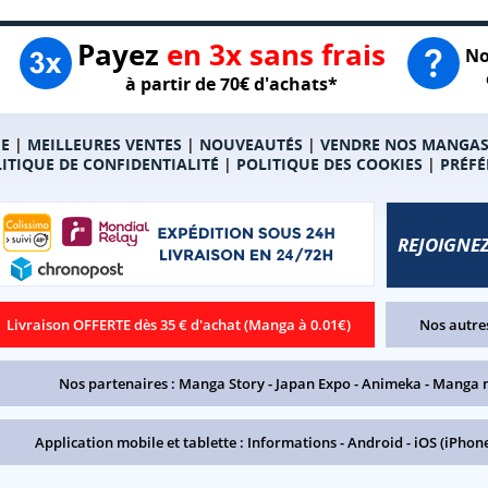
Payez
en 3x sans frais
No
à partir de 70€ d'achats*
E
|
MEILLEURES VENTES
|
NOUVEAUTÉS
|
VENDRE NOS MANGA
ITIQUE DE CONFIDENTIALITÉ
|
POLITIQUE DES COOKIES
|
PRÉFÉ
REJOIGNEZ
Livraison OFFERTE dès 35 € d'achat (Manga à 0.01€)
Nos autres
Nos partenaires :
Manga Story
-
Japan Expo
-
Animeka
-
Manga 
Application mobile et tablette :
Informations
-
Android
-
iOS (iPhone