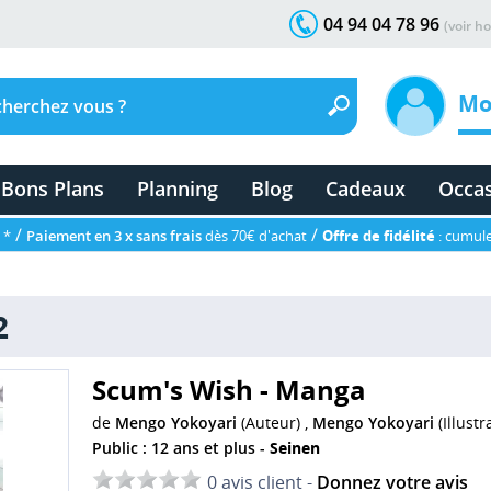
04 94 04 78 96
(voir ho
Mo
Bons Plans
Planning
Blog
Cadeaux
Occa
/
/
 *
Paiement en 3 x sans frais
dès 70€ d'achat
Offre de fidélité
: cumule
2
Scum's Wish - Manga
de
Mengo Yokoyari
(Auteur) ,
Mengo Yokoyari
(Illustr
Public : 12 ans et plus -
Seinen
0 avis client -
Donnez votre avis