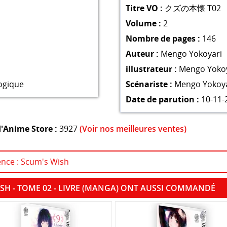
Titre VO :
クズの本懐 T02
Volume :
2
Nombre de pages :
146
Auteur :
Mengo Yokoyari
illustrateur :
Mengo Yokoy
ogique
Scénariste :
Mengo Yokoya
Date de parution :
10-11-
'Anime Store :
3927
(Voir nos meilleures ventes)
cence : Scum's Wish
ISH - TOME 02 - LIVRE (MANGA) ONT AUSSI COMMANDÉ