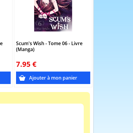
re
Scum's Wish - Tome 06 - Livre
Scum's Wish - To
(Manga)
(Manga)
7.95 €
7.95 €