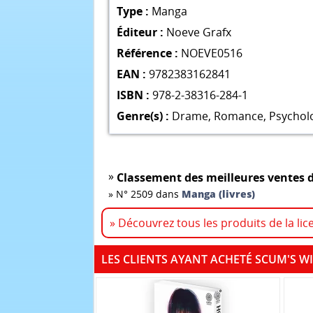
Type :
Manga
Éditeur :
Noeve Grafx
Référence :
NOEVE0516
EAN :
9782383162841
ISBN :
978-2-38316-284-1
Genre(s) :
Drame
,
Romance
,
Psychol
»
Classement des meilleures ventes d
»
N° 2509 dans
Manga (livres)
» Découvrez tous les produits de la li
LES CLIENTS AYANT ACHETÉ SCUM'S W