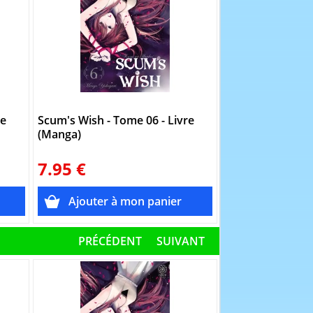
re
Scum's Wish - Tome 06 - Livre
Masamune-kun's
(Manga)
Tome 02 - Livre
7.95 €
6.95 €
PRÉCÉDENT
SUIVANT