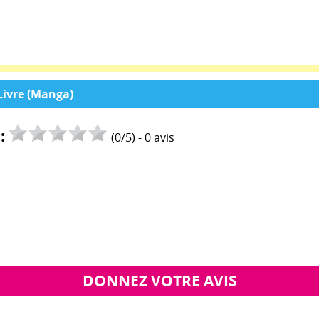
Livre (Manga)
:
(
0
/
5
) -
0
avis
DONNEZ VOTRE AVIS