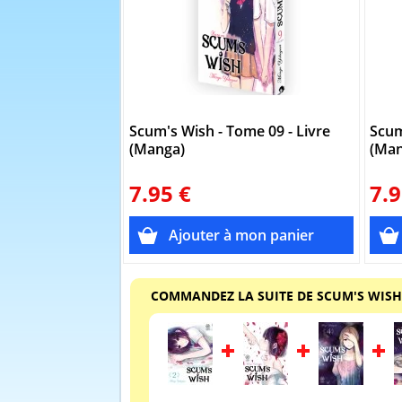
Scum's Wish - Tome 09 - Livre
Scum
(Manga)
(Man
7.95 €
7.9
COMMANDEZ LA SUITE DE SCUM'S WISH