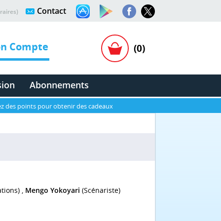
Contact
raires)
n Compte
(0)
sion
Abonnements
z des points pour obtenir des cadeaux
ations) ,
Mengo Yokoyari
(Scénariste)