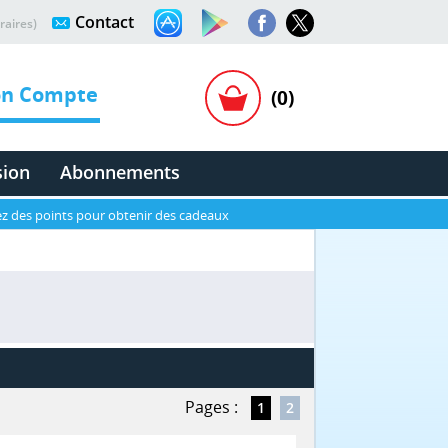
Contact
raires)
n Compte
(0)
sion
Abonnements
z des points pour obtenir des cadeaux
Pages :
1
2