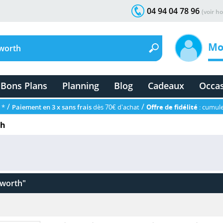
04 94 04 78 96
(voir ho
Mo
Bons Plans
Planning
Blog
Cadeaux
Occa
/
/
 *
Paiement en 3 x sans frais
dès 70€ d'achat
Offre de fidélité
: cumule
th
worth"