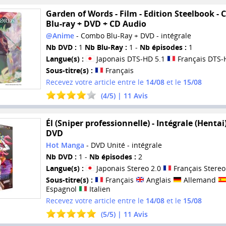
Garden of Words - Film - Edition Steelbook -
Blu-ray + DVD + CD Audio
@Anime
- Combo Blu-Ray + DVD - intégrale
Nb DVD :
1
Nb Blu-Ray :
1 -
Nb épisodes :
1
Langue(s) :
Japonais DTS-HD 5.1
Français DTS-
Sous-titre(s) :
Français
Recevez votre article entre le
14/08
et le
15/08
(
4
/
5
) |
11
Avis
Él (Sniper professionnelle) - Intégrale (Hentai)
DVD
Hot Manga
- DVD Unité - intégrale
Nb DVD :
1 -
Nb épisodes :
2
Langue(s) :
Japonais Stereo 2.0
Français Stereo
Sous-titre(s) :
Français
Anglais
Allemand
Espagnol
Italien
Recevez votre article entre le
14/08
et le
15/08
(
5
/
5
) |
11
Avis