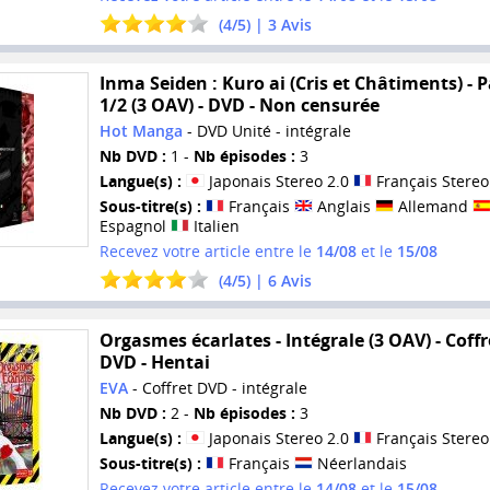
(
4
/
5
) |
3
Avis
Inma Seiden : Kuro ai (Cris et Châtiments) - P
1/2 (3 OAV) - DVD - Non censurée
Hot Manga
- DVD Unité - intégrale
Nb DVD :
1 -
Nb épisodes :
3
Langue(s) :
Japonais Stereo 2.0
Français Stereo
Sous-titre(s) :
Français
Anglais
Allemand
Espagnol
Italien
Recevez votre article entre le
14/08
et le
15/08
(
4
/
5
) |
6
Avis
Orgasmes écarlates - Intégrale (3 OAV) - Coffr
DVD - Hentai
EVA
- Coffret DVD - intégrale
Nb DVD :
2 -
Nb épisodes :
3
Langue(s) :
Japonais Stereo 2.0
Français Stereo
Sous-titre(s) :
Français
Néerlandais
Recevez votre article entre le
14/08
et le
15/08