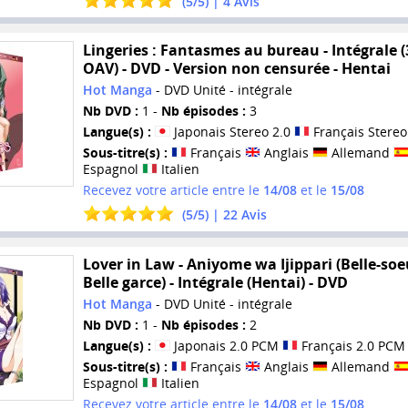
(
5
/
5
) |
4
Avis
Lingeries : Fantasmes au bureau - Intégrale (
OAV) - DVD - Version non censurée - Hentai
Hot Manga
- DVD Unité - intégrale
Nb DVD :
1 -
Nb épisodes :
3
Langue(s) :
Japonais Stereo 2.0
Français Stereo
Sous-titre(s) :
Français
Anglais
Allemand
Espagnol
Italien
Recevez votre article entre le
14/08
et le
15/08
(
5
/
5
) |
22
Avis
Lover in Law - Aniyome wa Ijippari (Belle-soe
Belle garce) - Intégrale (Hentai) - DVD
Hot Manga
- DVD Unité - intégrale
Nb DVD :
1 -
Nb épisodes :
2
Langue(s) :
Japonais 2.0 PCM
Français 2.0 PCM
Sous-titre(s) :
Français
Anglais
Allemand
Espagnol
Italien
Recevez votre article entre le
14/08
et le
15/08