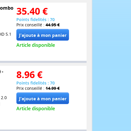
 Combo
35.40
€
Points fidelités : 70
Prix conseillé :
44.95 €
HD 5.1
Article disponible
 -
8.96
€
Points fidelités : 70
Prix conseillé :
14.99 €
 2.0
Article disponible