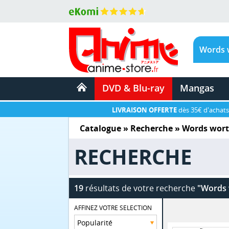
DVD & Blu-ray
Mangas
LIVRAISON OFFERTE
dès 35€ d'achats
Catalogue
» Recherche »
Words wor
RECHERCHE
19
résultats de votre recherche
"Words 
AFFINEZ VOTRE SELECTION