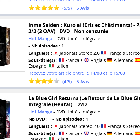
(
5
/
5
) |
5
Avis
Inma Seiden : Kuro ai (Cris et Châtiments) - P
2/2 (3 OAV) - DVD - Non censurée
Hot Manga
- DVD Unité - intégrale
-
Nb épisodes :
1
Langue(s) :
Japonais Stereo 2.0
Français Stereo
Sous-titre(s) :
Français
Anglais
Allemand
Espagnol
Italien
Recevez votre article entre le
14/08
et le
15/08
(
4
/
5
) |
5
Avis
La Blue Girl Returns (Le Retour de La Blue Girl
Intégrale (Hentai) - DVD
Hot Manga
- DVD Unité - intégrale
Nb DVD :
1 -
Nb épisodes :
4
Langue(s) :
Japonais Stereo 2.0
Français Stereo
Sous-titre(s) :
Français
Anglais
Allemand
Espagnol
Italien