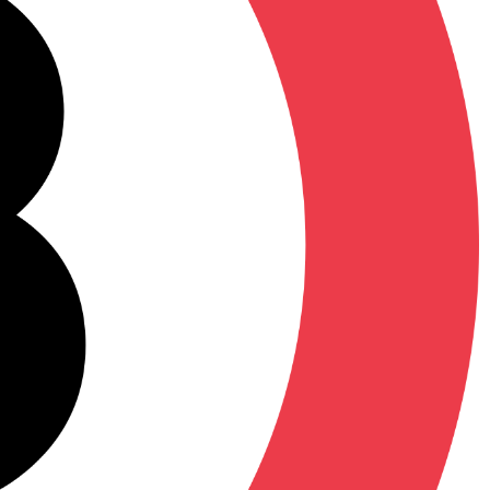
8.96
€
70
Points fidelités :
Prix conseillé :
14.99 €
Vous économisez 6.03 €
- 40 %
Article disponible