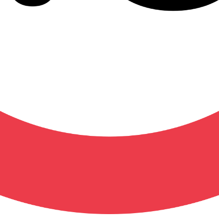
icile, une maid. Un jour, son amie d'enfance, Nagisa, lui ren
le s'est souvenue de ces mots et lui a proposé ses services
pprécier sa vie nocturne avec elle !
que
Allemand
Espagnol
Italien
ment pas être visualisé en dehors de l'Europe. Plus d'inf
 les consoles équipées d'un lecteur de disque : PS3, PS4, PS5, Xb
eries X et Xbox One S/X.