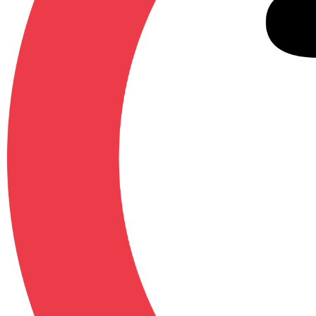
Contenu additionnel
- Version non censurée / Uncensored Edition
- Bandes-annonces / Trailers Hentai Collectio