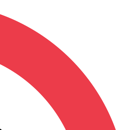
Contact
raires)
n Compte
(0)
sion
Abonnements
z des points pour obtenir des cadeaux
le (Hentai) - DVD
 le désire Monsieur !) -
AN