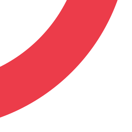
d visite. Quand ils étaient enfants, il lui
 comme servante personnelle. Finalement,
ormations sur les formats DVD/Blu-
ox One et Xbox Series X. Les éditions