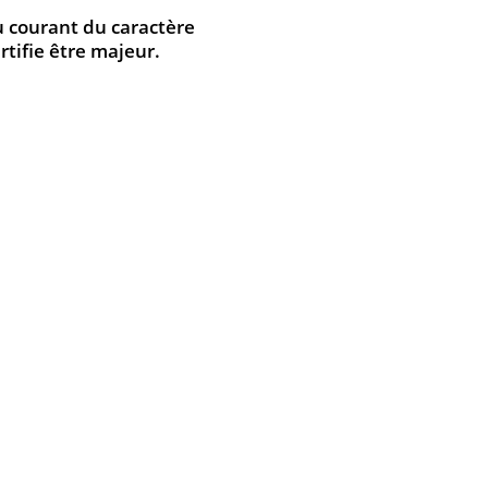
au courant du caractère
rtifie être majeur.
2016
4
MMANDÉ
PRÉCÉDENT
SUIVANT