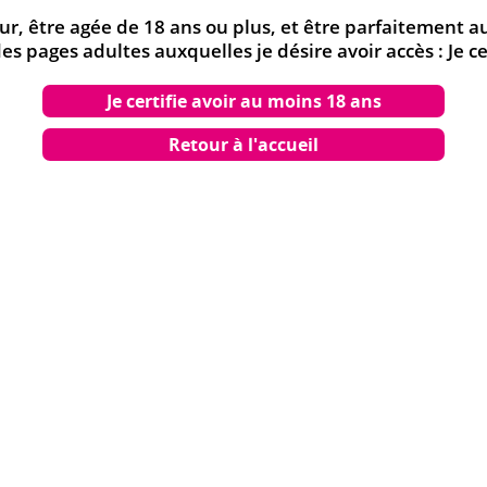
neur, être agée de 18 ans ou plus, et être parfaitement 
Nombre d'épisodes :
2
 pages adultes auxquelles je désire avoir accès : Je ce
Durée :
1h00
Je certifie avoir au moins 18 ans
Nombre de DVD :
1
Date de parution :
07-07-
Retour à l'accueil
Référence :
D6954
Code EAN :
376025544019
cence : Maid in Heaven: SuperS (Comme le désire Monsieur !)
HEAVEN (COMME LE DÉSIRE MONSIEUR ... ONT AUSSI CO