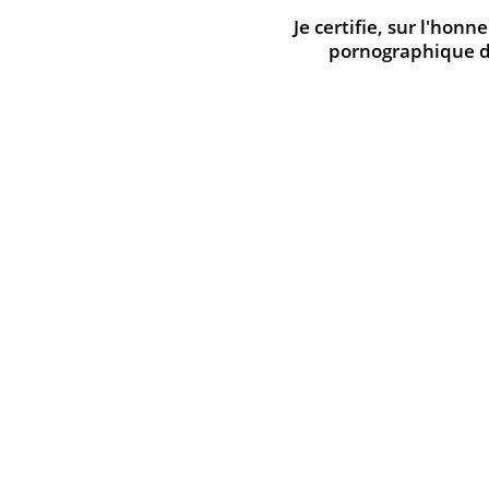
Je certifie, sur l'hon
Éditeur :
Hot Manga
pornographique des
Type :
OAV
Genre :
Hentai
Public :
+18 ans
Studio :
Green Bunny
Année de production :
2005
Auteur :
PIL
» Découvrez tous les produits de la li
LES CLIENTS AYANT ACHETÉ MAID IN 