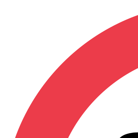
DVD & Blu-ray
Mangas
LIVRAISON OFFERTE
dès 35€ d'achats
Catalogue
»
DVD Unité
»
Maid in Hea
Maid in Heaven (Comme