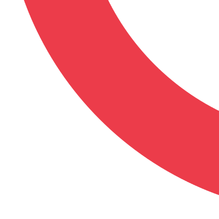
DESCRIPTION
Il rêvait d'avoir sa propre servante à dom
avait révélé qu'il aimait les maids. El
son rêve s'est réalisé et il commence a a
FICHE DÉTAILLÉE
Format de l'image :
16/9 Anamorphi
Langues :
Japonais Stereo 2.0
Sous-titres :
Français
Anglais
Support :
DVD Unité
Zone :
B/2 (Ce DVD ne pourra probable
ray.)
Nos DVD et Blu-ray sont compatibles avec
4K Ultra HD sont lisibles sur PS5, Xbox S