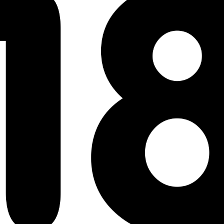
Type :
OAV
Public :
+18 ans
Support :
DVD Unité
Format d'image :
16/9 Anamorphique
Son :
Japonais Stereo 2.0
Sous-titres :
Français
Anglais
Allemand
Espagnol
Italien
Nombre d'épisodes :
2
Durée :
1h00
Genre(s) :
Hentai
Éditeur :
Hot Manga
.
n.