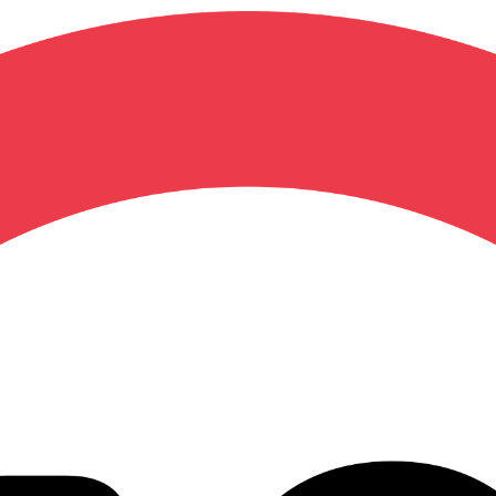
04 94 04 78 96
(voir ho
Mo
Bons Plans
Planning
Blog
Cadeaux
Occa
/
/
 *
Paiement en 3 x sans frais
dès 70€ d'achat
Offre de fidélité
: cumule
ven: SuperS (Comme le désire Monsieur !)
 le désire Monsieur !) - Intégra
Maid in Heaven: SuperS (Comme
OAV
12 avis client -
Voir les avis
BON PL