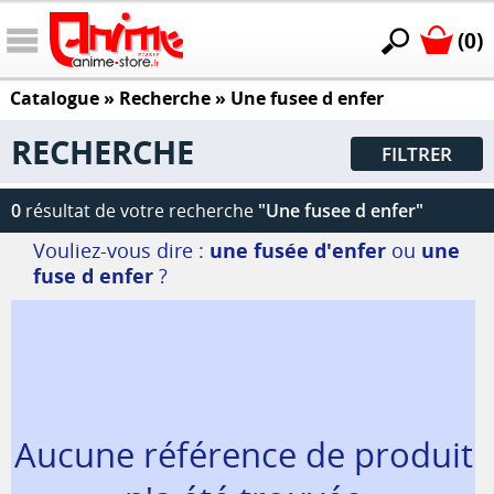
(0)
Catalogue
» Recherche »
Une fusee d enfer
RECHERCHE
FILTRER
0
résultat de votre recherche
"Une fusee d enfer"
Vouliez-vous dire :
une fusée d'enfer
ou
une
fuse d enfer
?
Aucune référence de produit