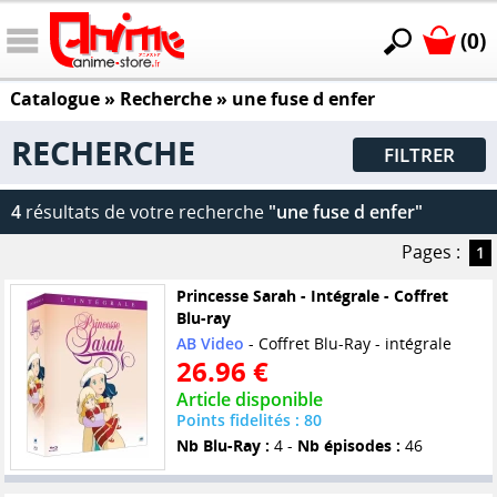
(0)
Catalogue
» Recherche »
une fuse d enfer
RECHERCHE
FILTRER
4
résultats de votre recherche
"une fuse d enfer"
Pages :
1
Princesse Sarah - Intégrale - Coffret
Blu-ray
AB Video
- Coffret Blu-Ray - intégrale
26.96 €
Article disponible
Points fidelités : 80
Nb Blu-Ray :
4 -
Nb épisodes :
46