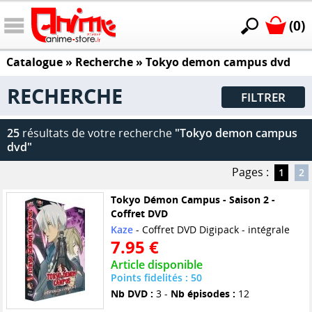
(0)
Catalogue
» Recherche »
Tokyo demon campus dvd
RECHERCHE
FILTRER
25
résultats de votre recherche
"Tokyo demon campus
dvd"
Pages :
1
2
Tokyo Démon Campus - Saison 2 -
Coffret DVD
Kaze
- Coffret DVD Digipack - intégrale
7.95 €
Article disponible
Points fidelités : 50
Nb DVD :
3 -
Nb épisodes :
12