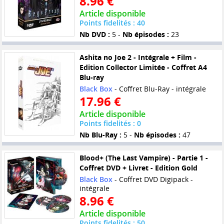
8.96 €
Article disponible
Points fidelités : 40
Nb DVD :
5 -
Nb épisodes :
23
Ashita no Joe 2 - Intégrale + Film -
Edition Collector Limitée - Coffret A4
Blu-ray
Black Box
- Coffret Blu-Ray - intégrale
17.96 €
Article disponible
Points fidelités : 0
Nb Blu-Ray :
5 -
Nb épisodes :
47
Blood+ (The Last Vampire) - Partie 1 -
Coffret DVD + Livret - Edition Gold
Black Box
- Coffret DVD Digipack -
intégrale
8.96 €
Article disponible
Points fidelités : 50