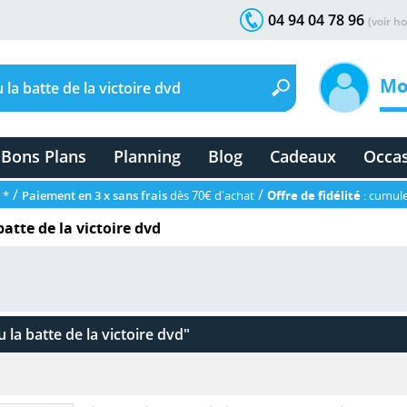
04 94 04 78 96
(voir ho
Mo
Bons Plans
Planning
Blog
Cadeaux
Occa
/
/
 *
Paiement en 3 x sans frais
dès 70€ d'achat
Offre de fidélité
: cumule
batte de la victoire dvd
 la batte de la victoire dvd"