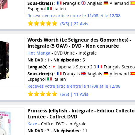
Sous-titre(s) :
Français
Anglais
Allemand
Espagnol
Italien
Recevez votre article entre le
11/08
et le
12/08
(
5
/
5
) |
22
Avis
Words Worth (Le Seigneur des Gomorrhes) -
Intégrale (5 OAV) - DVD - Non censurée
Hot Manga
- DVD Unité - intégrale
Nb DVD :
1 -
Nb épisodes :
5
Langue(s) :
Japonais Stereo 2.0
Français Stereo
Sous-titre(s) :
Français
Anglais
Allemand
Espagnol
Italien
Recevez votre article entre le
11/08
et le
12/08
(
5
/
5
) |
11
Avis
Princess Jellyfish - Intégrale - Edition Collecto
Limitée - Coffret DVD
Kaze
- Coffret DVD - intégrale
Nb DVD :
3 -
Nb épisodes :
11