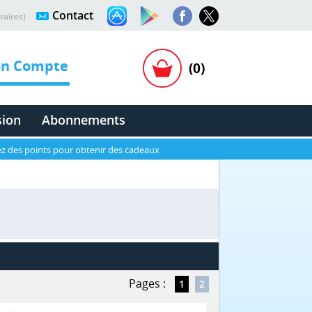
Contact
raires)
n Compte
(0)
sion
Abonnements
z des points pour obtenir des cadeaux
Pages :
1
2