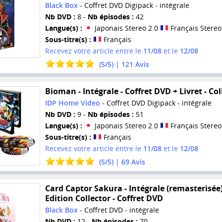
Black Box
- Coffret DVD Digipack - intégrale
Nb DVD :
8 -
Nb épisodes :
42
Langue(s) :
Japonais Stereo 2.0
Français Stereo
Sous-titre(s) :
Français
Recevez votre article entre le
11/08
et le
12/08
(
5
/
5
) |
121
Avis
Bioman - Intégrale - Coffret DVD + Livret - Col
IDP Home Video
- Coffret DVD Digipack - intégrale
Nb DVD :
9 -
Nb épisodes :
51
Langue(s) :
Japonais Stereo 2.0
Français Stereo
Sous-titre(s) :
Français
Recevez votre article entre le
11/08
et le
12/08
(
5
/
5
) |
69
Avis
Card Captor Sakura - Intégrale (remasterisée)
Edition Collector - Coffret DVD
Black Box
- Coffret DVD - intégrale
Nb DVD :
12 -
Nb épisodes :
70