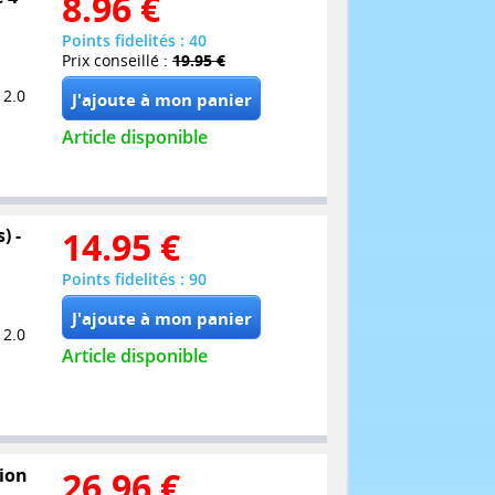
8.96
€
Points fidelités : 40
Prix conseillé :
19.95 €
 2.0
Article disponible
) -
14.95
€
Points fidelités : 90
 2.0
Article disponible
tion
26.96
€