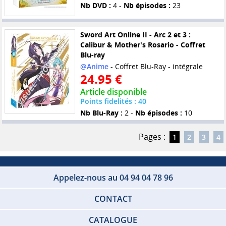
Nb DVD :
4 -
Nb épisodes :
23
Sword Art Online II - Arc 2 et 3 :
Calibur & Mother's Rosario - Coffret
Blu-ray
@Anime
- Coffret Blu-Ray - intégrale
24.95 €
Article disponible
Points fidelités : 40
Nb Blu-Ray :
2 -
Nb épisodes :
10
Pages :
1
2
3
4
Appelez-nous au 04 94 04 78 96
CONTACT
CATALOGUE