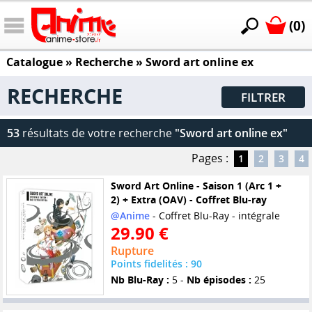
(0)
Catalogue
» Recherche »
Sword art online ex
RECHERCHE
FILTRER
53
résultats de votre recherche
"Sword art online ex"
Pages :
1
2
3
4
Sword Art Online - Saison 1 (Arc 1 +
2) + Extra (OAV) - Coffret Blu-ray
@Anime
- Coffret Blu-Ray - intégrale
29.90 €
Rupture
Points fidelités : 90
Nb Blu-Ray :
5 -
Nb épisodes :
25