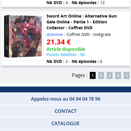
Nb DVD :
4 -
Nb épisodes :
12
Sword Art Online : Alternative Gun
Gale Online - Partie 1 - Edition
Collector - Coffret DVD
@Anime
- Coffret DVD - intégrale
21.34 €
Article disponible
Points fidelités : 50
Nb DVD :
2 -
Nb épisodes :
6
Pages :
1
2
3
4
5
Appelez-nous au 04 94 04 78 96
CONTACT
CATALOGUE