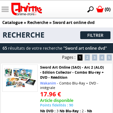
(0)
Catalogue
» Recherche »
Sword art online dvd
RECHERCHE
FILTRER
65
résultats de votre recherche
"Sword art online dvd"
Pages :
1
2
3
4
5
Sword Art Online (SAO) - Arc 2 (ALO)
- Edition Collector - Combo Blu-ray +
DVD - Réédition
Wakanim
- Combo Blu-Ray + DVD -
intégrale
17.96 €
Article disponible
Points fidelités : 90
Nb DVD :
3
Nb Blu-Ray :
2 -
Nb