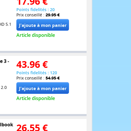
17.96
€
Points fidelités : 20
Prix conseillé :
29.95 €
HD 5.1
Article disponible
e 3 -
43.96
€
Points fidelités : 120
Prix conseillé :
54.95 €
 2.0
Article disponible
elbook
26.55
€