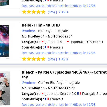
Sous-titre(s) :
Français
Recevez votre article entre le
11/08
et le
12/08
(
5
/
5
) |
2
Avis
Belle - Film - 4K UHD
@Anime
- Blu-Ray - intégrale
Nb Blu-Ray :
1 -
Nb épisodes :
1
Langue(s) :
Japonais 5.1
Japonais DTS-HD 5.1
Sous-titre(s) :
Français
Recevez votre article entre le
11/08
et le
12/08
(
5
/
5
) |
1
Avis
Bleach - Partie 6 (Episodes 140 À 167) - Coffret
ray
@Anime
- Coffret Blu-Ray - intégrale
Nb Blu-Ray :
4 -
Nb épisodes :
27
Langue(s) :
Japonais Stereo 2.0
Français Stereo
Sous-titre(s) :
Français
Recevez votre article entre le
11/08
et le
12/08