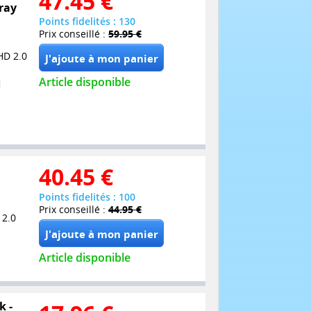
47.45
€
-ray
Points fidelités : 130
Prix conseillé :
59.95 €
HD 2.0
Article disponible
40.45
€
Points fidelités : 100
Prix conseillé :
44.95 €
 2.0
Article disponible
k -