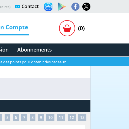
Contact
raires)
n Compte
(0)
sion
Abonnements
z des points pour obtenir des cadeaux
4
5
6
7
8
9
10
11
12
13