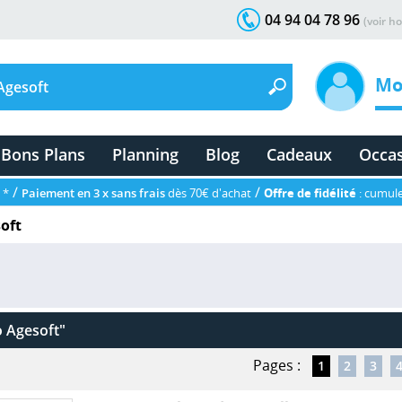
04 94 04 78 96
(voir ho
Mo
Bons Plans
Planning
Blog
Cadeaux
Occa
/
/
 *
Paiement en 3 x sans frais
dès 70€ d'achat
Offre de fidélité
: cumule
oft
o Agesoft"
Pages :
1
2
3