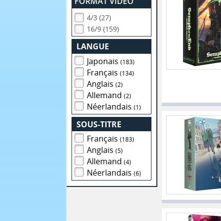
FORMAT VIDEO
4/3 (27)
16/9 (159)
LANGUE
Japonais
(183)
Français
(134)
Anglais
(2)
Allemand
(2)
Néerlandais
(1)
SOUS-TITRE
Français
(183)
Anglais
(5)
Allemand
(4)
Néerlandais
(6)