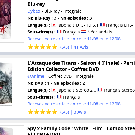
Blu-ray
Dybex
- Blu-Ray - intégrale
Nb Blu-Ray :
3 -
Nb épisodes :
3
Langue(s) :
Japonais DTS-HD 5.1
Français DTS-
Sous-titre(s) :
Français
Néerlandais
Recevez votre article entre le
11/08
et le
12/08
(
5
/
5
) |
41
Avis
L'Attaque des Titans - Saison 4 (Finale) - Parti
Edition Collector - Coffret DVD
@Anime
- Coffret DVD - intégrale
Nb DVD :
1 -
Nb épisodes :
2
Langue(s) :
Japonais Stereo 2.0
Français Stereo
Sous-titre(s) :
Français
Recevez votre article entre le
11/08
et le
12/08
(
5
/
5
) |
3
Avis
Spy x Family Code : White - Film - Combo Ste
Blu-ray + DVD