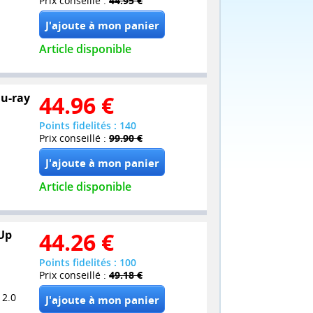
Prix conseillé :
44.95 €
Article disponible
lu-ray
44.96
€
Points fidelités : 140
Prix conseillé :
99.90 €
Article disponible
Up
44.26
€
Points fidelités : 100
Prix conseillé :
49.18 €
 2.0