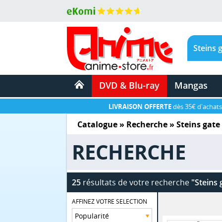
DVD & Blu-ray
Mangas
LIVRAISON OFFERTE
dès 35€ d'achats
Catalogue
» Recherche »
Steins gate
RECHERCHE
25
résultats de votre recherche
"Steins 
AFFINEZ VOTRE SELECTION