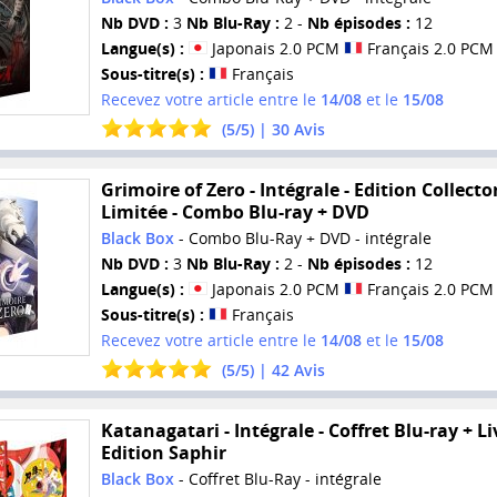
Nb DVD :
3
Nb Blu-Ray :
2 -
Nb épisodes :
12
Langue(s) :
Japonais 2.0 PCM
Français 2.0 PCM
Sous-titre(s) :
Français
Recevez votre article entre le
14/08
et le
15/08
(
5
/
5
) |
30
Avis
Grimoire of Zero - Intégrale - Edition Collecto
Limitée - Combo Blu-ray + DVD
Black Box
- Combo Blu-Ray + DVD - intégrale
Nb DVD :
3
Nb Blu-Ray :
2 -
Nb épisodes :
12
Langue(s) :
Japonais 2.0 PCM
Français 2.0 PCM
Sous-titre(s) :
Français
Recevez votre article entre le
14/08
et le
15/08
(
5
/
5
) |
42
Avis
Katanagatari - Intégrale - Coffret Blu-ray + Liv
Edition Saphir
Black Box
- Coffret Blu-Ray - intégrale