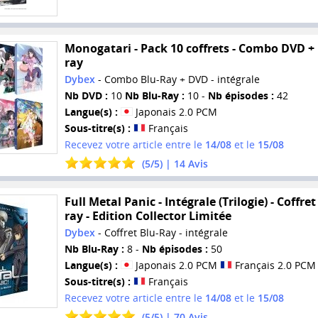
Monogatari - Pack 10 coffrets - Combo DVD + 
ray
Dybex
- Combo Blu-Ray + DVD - intégrale
Nb DVD :
10
Nb Blu-Ray :
10 -
Nb épisodes :
42
Langue(s) :
Japonais 2.0 PCM
Sous-titre(s) :
Français
Recevez votre article entre le
14/08
et le
15/08
(
5
/
5
) |
14
Avis
Full Metal Panic - Intégrale (Trilogie) - Coffret
ray - Edition Collector Limitée
Dybex
- Coffret Blu-Ray - intégrale
Nb Blu-Ray :
8 -
Nb épisodes :
50
Langue(s) :
Japonais 2.0 PCM
Français 2.0 PCM
Sous-titre(s) :
Français
Recevez votre article entre le
14/08
et le
15/08
(
5
/
5
) |
70
Avis