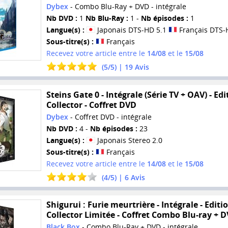
Dybex
- Combo Blu-Ray + DVD - intégrale
Nb DVD :
1
Nb Blu-Ray :
1 -
Nb épisodes :
1
Langue(s) :
Japonais DTS-HD 5.1
Français DTS-
Sous-titre(s) :
Français
Recevez votre article entre le
14/08
et le
15/08
(
5
/
5
) |
19
Avis
Steins Gate 0 - Intégrale (Série TV + OAV) - Edi
Collector - Coffret DVD
Dybex
- Coffret DVD - intégrale
Nb DVD :
4 -
Nb épisodes :
23
Langue(s) :
Japonais Stereo 2.0
Sous-titre(s) :
Français
Recevez votre article entre le
14/08
et le
15/08
(
4
/
5
) |
6
Avis
Shigurui : Furie meurtrière - Intégrale - Editi
Collector Limitée - Coffret Combo Blu-ray + 
Black Box
- Combo Blu-Ray + DVD - intégrale