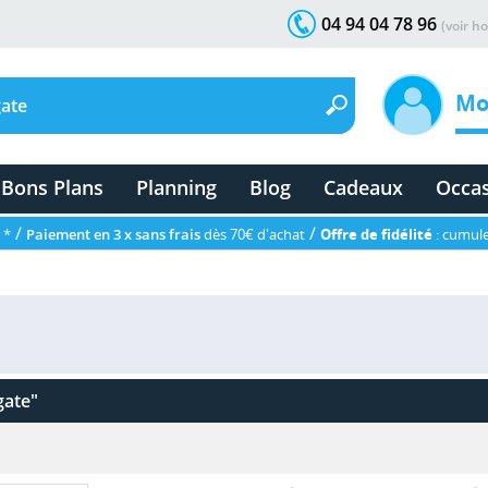
04 94 04 78 96
(voir ho
Mo
Bons Plans
Planning
Blog
Cadeaux
Occa
/
/
 *
Paiement en 3 x sans frais
dès 70€ d'achat
Offre de fidélité
: cumule
gate"