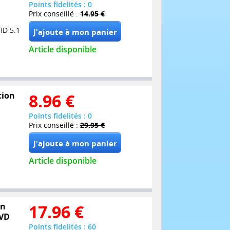
Points fidelités : 0
Prix conseillé :
14.95 €
HD 5.1
Article disponible
tion
8.96
€
Points fidelités : 0
Prix conseillé :
29.95 €
Article disponible
on
17.96
€
DVD
Points fidelités : 60