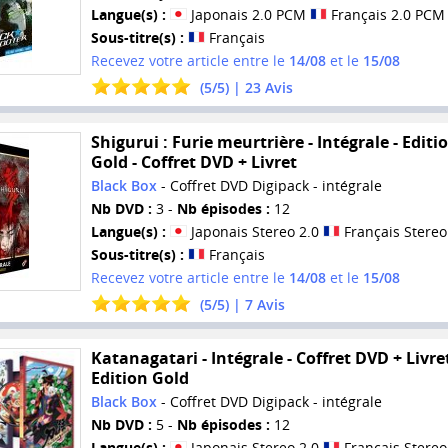
Langue(s) :
Japonais 2.0 PCM
Français 2.0 PCM
Sous-titre(s) :
Français
Recevez votre article entre le
14/08
et le
15/08
(
5
/
5
) |
23
Avis
Shigurui : Furie meurtrière - Intégrale - Editi
Gold - Coffret DVD + Livret
Black Box
- Coffret DVD Digipack - intégrale
Nb DVD :
3 -
Nb épisodes :
12
Langue(s) :
Japonais Stereo 2.0
Français Stereo
Sous-titre(s) :
Français
Recevez votre article entre le
14/08
et le
15/08
(
5
/
5
) |
7
Avis
Katanagatari - Intégrale - Coffret DVD + Livret
Edition Gold
Black Box
- Coffret DVD Digipack - intégrale
Nb DVD :
5 -
Nb épisodes :
12
Langue(s) :
Japonais Stereo 2.0
Français Stereo