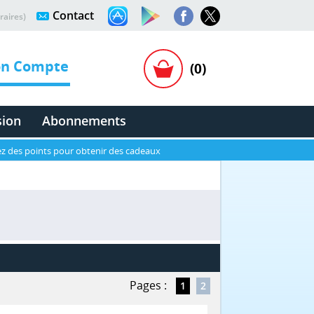
Contact
raires)
n Compte
(0)
sion
Abonnements
z des points pour obtenir des cadeaux
Pages :
1
2