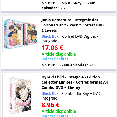
Nb DVD :
5
Nb Blu-Ray :
3 -
Nb
épisodes :
26
Junjô Romantica - Intégrale des
Saisons 1 et 2 - Pack 2 Coffret DVD +
2 Livrets
Black Box
- Coffret DVD Digipack -
intégrale
17.06 €
Article disponible
Points fidelités : 80
Nb DVD :
6 -
Nb épisodes :
24
Hybrid Child - Intégrale - Edition
Collector Limitée - Coffret format A4
Combo DVD + Blu-ray
Black Box
- Combo Blu-Ray + DVD -
intégrale
8.96 €
Article disponible
Points fidelités : 10