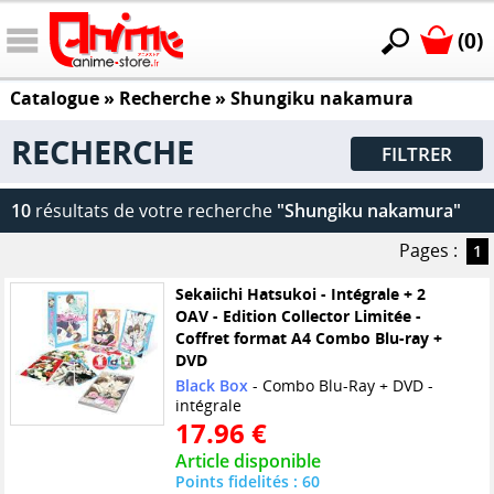
(0)
Catalogue
» Recherche »
Shungiku nakamura
RECHERCHE
FILTRER
10
résultats de votre recherche
"Shungiku nakamura"
Pages :
1
Sekaiichi Hatsukoi - Intégrale + 2
OAV - Edition Collector Limitée -
Coffret format A4 Combo Blu-ray +
DVD
Black Box
- Combo Blu-Ray + DVD -
intégrale
17.96 €
Article disponible
Points fidelités : 60