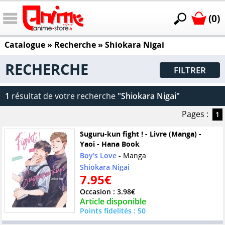
(0)
Catalogue
» Recherche »
Shiokara Nigai
RECHERCHE
FILTRER
1
résultat de votre recherche
"Shiokara Nigai"
Pages :
1
Suguru-kun fight ! - Livre (Manga) -
Yaoi - Hana Book
Boy's Love
- Manga
Shiokara Nigai
7.95€
Occasion : 3.98€
Article disponible
Points fidelités : 50